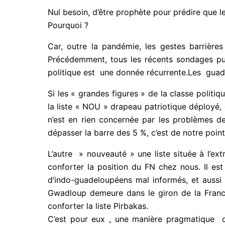
C’est donc dans un climat, pour le moins suspic
Nul besoin, d’être prophète pour prédire que les
Pourquoi ?
Car, outre la pandémie, les gestes barrières ,
Précédemment, tous les récents sondages pub
politique est une donnée récurrente.Les guad
Si les « grandes figures » de la classe politi
la liste « NOU » drapeau patriotique déploy
crédible, n’est en rien concernée par les pr
Pourront-ils dépasser la barre des 5 %, c’est 
L’autre » nouveauté » une liste située à l’extr
conforter la position du FN chez nous. Il est
d’indo-guadeloupéens mal informés, et aussi 
Gwadloup demeure dans le giron de la France 
conforter la liste Pirbakas.