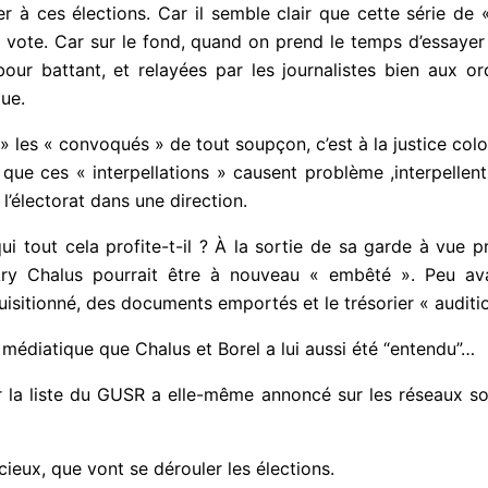
 à ces élections. Car il semble clair que cette série de « 
au vote. Car sur le fond, quand on prend le temps d’essayer
ur battant, et relayées par les journalistes bien aux ordr
que.
ver » les « convoqués » de tout soupçon, c’est à la justic
ettre que ces « interpellations » causent problème ,interpe
écher l’électorat dans une direction.
 tout cela profite-t-il ? À la sortie de sa garde à vue pro
Ary Chalus pourrait être à nouveau « embêté ». Peu avant 
sitionné, des documents emportés et le trésorier « auditio
 médiatique que Chalus et Borel a lui aussi été “entendu”…
 la liste du GUSR a elle-même annoncé sur les réseaux soc