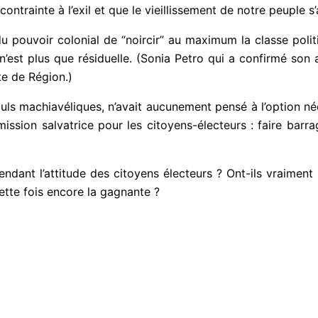
 pérenniser la présence française dans notre pays: une
ntrainte à l’exil et que le vieillissement de notre peuple s
pouvoir colonial de “noircir” au maximum la classe politiq
 n’est plus que résiduelle. (Sonia Petro qui a confirmé son 
te de Région.)
calculs machiavéliques, n’avait aucunement pensé à l’opt
i d’une mission salvatrice pour les citoyens-électeurs : fa
…
nt l’attitude des citoyens électeurs ? Ont-ils vraiment da
cette fois encore la gagnante ?
mail*
'accepte
l'accord de confidentialité