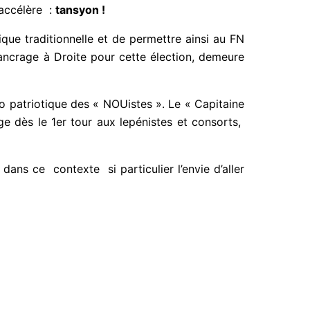
 Gwadloup où « l’envahissement » progresse
’accélère :
tansyon !
ue traditionnelle et de permettre ainsi au FN
ancrage à Droite pour cette élection, demeure
ion néo patriotique des « NOUistes ». Le «
ire barrage dès le 1er tour aux lepénistes et
ns ce contexte si particulier l’envie d’aller