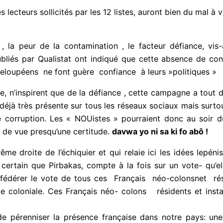
ieux, que vont se dérouler les élections.
 lecteurs sollicités par les 12 listes, auront bien du mal à 
 la peur de la contamination , le facteur défiance, vis-à-v
liés par Qualistat ont indiqué que cette absence de con
eloupéens ne font guère confiance à leurs »politiques »
que, n’inspirent que de la défiance , cette campagne a tout
é, déjà très présente sur tous les réseaux sociaux mais 
oblèmes de corruption. Les « NOUistes » pourraient donc
de notre point de vue presqu’une certitude.
davwa yo ni sa ki
ême droite de l’échiquier et qui relaie ici les idées lepéni
 certain que Pirbakas, compte à la fois sur un vote- qu’e
fédérer le vote de tous ces Français néo-colonsnet rési
coloniale. Ces Français néo- colons résidents et installé