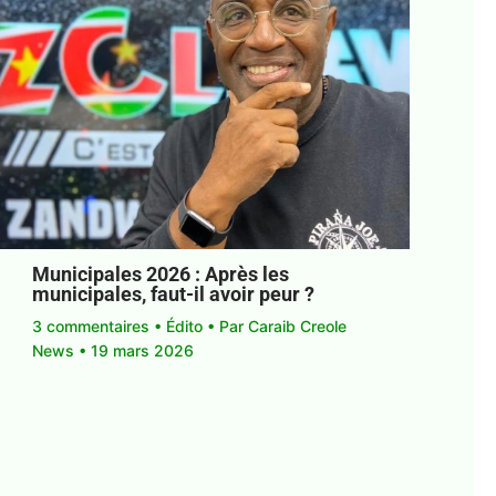
Municipales 2026 : Après les
municipales, faut-il avoir peur ?
3 commentaires
•
Édito
• Par
Caraib Creole
News
•
19 mars 2026