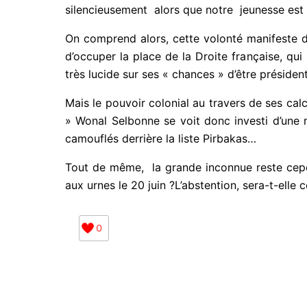
C’est pour eux , une manière pragmatique de
silencieusement alors que notre jeunesse est co
On comprend alors, cette volonté manifeste du 
d’occuper la place de la Droite française, qui
très lucide sur ses « chances » d’être présiden
Mais le pouvoir colonial au travers de ses 
Capitaine » Wonal Selbonne se voit donc invest
consorts, camouflés derrière la liste Pirbakas
Tout de même, la grande inconnue reste cependa
aux urnes le 20 juin ?L’abstention, sera-t-elle 
E-
0
J