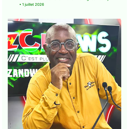
L’après Chalus : Grand remplacement ou
petit remplacement anbafey ?
Laisser un commentaire
•
Édito
• Par
Agnès
Mathey
•
1 juillet 2026