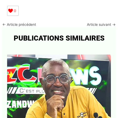
fondamentaux.
Sé dèyé bwa ki ni bwa !
Réagissez sur :
daniknews2@gmail.com
0
←
Article précédent
Article suivant
→
PUBLICATIONS SIMILAIRES