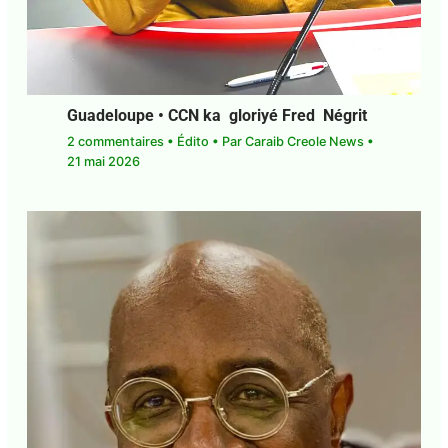
Guadeloupe • CCN ka gloriyé Fred Négrit
2 commentaires
•
Édito
• Par
Caraib Creole News
•
21 mai 2026