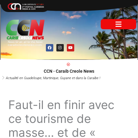
Aller
au
contenu
F
I
Y
a
n
o
c
s
u
e
t
t
b
a
u
o
g
b
o
r
e
CCN - Caraib Creole News
k
a
m
Actualité en Guadeloupe, Martinique, Guyane et dans la Caraïbe !
Faut-il en finir
avec ce tourisme
de masse… et de