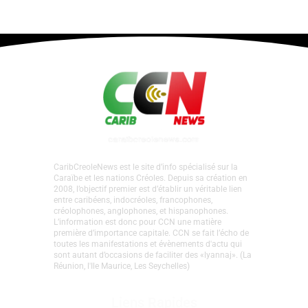
CaribCreoleNews est le site d’info spécialisé sur la
Caraïbe et les nations Créoles. Depuis sa création en
2008, l’objectif premier est d’établir un véritable lien
entre caribéens, indocréoles, francophones,
créolophones, anglophones, et hispanophones.
L’information est donc pour CCN une matière
première d’importance capitale. CCN se fait l’écho de
toutes les manifestations et évènements d'actu qui
sont autant d’occasions de faciliter des «lyannaj». (La
Réunion, l'Ile Maurice, Les Seychelles)