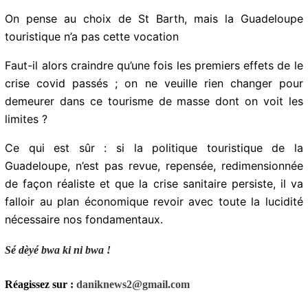
Les opérateurs de la filière touristique
guadeloupéenne, sont-ils prêts à renoncer à leur
tourisme de masse et …de masques pour un tourisme
de niche plus qualitatif ?
On pense au choix de St Barth, mais la Guadeloupe
touristique n’a pas cette vocation
Abonnez-vous à la Newsletter pour ne rien
X
manquer !
Faut-il alors craindre qu’une fois les premiers effets de
le crise covid passés ; on ne veuille rien changer pour
demeurer dans ce tourisme de masse dont on voit les
E-mail*
limites ?
Ce qui est sûr : si la politique touristique de la
Guadeloupe, n’est pas revue, repensée,
J'accepte
l'accord de confidentialité
redimensionnée de façon réaliste et que la crise
sanitaire persiste, il va falloir au plan économique
revoir avec toute la lucidité nécessaire nos