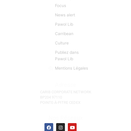
Liens Rapides
Focus
News alert
Pawol Lib
Carribean
Culture
Publiez dans
Pawol Lib
Mentions Légales
Adresse
CARIB CORPORATE NETWORK
BP204 97110
POINTE-À-PITRE CEDEX
Nos Réseaux