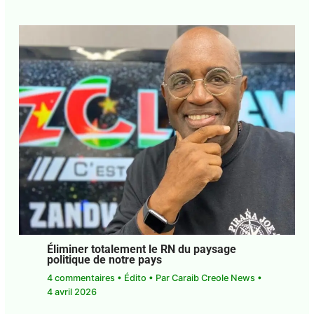
1 commentaire
•
Édito
• Par
Caraib Creole News
•
26 avril 2026
Éliminer totalement le RN du paysage
politique de notre pays
4 commentaires
•
Édito
• Par
Caraib Creole News