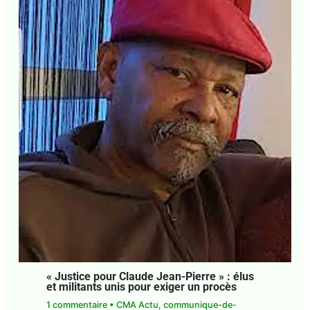
« Justice pour Claude Jean-Pierre » : élus
et militants unis pour exiger un procès
1 commentaire
•
CMA Actu
,
communique-de-