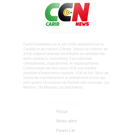
CaribCreoleNews est le site d’info spécialisé sur la
Caraïbe et les nations Créoles. Depuis sa création en
2008, l’objectif premier est d’établir un véritable lien
entre caribéens, indocréoles, francophones,
créolophones, anglophones, et hispanophones.
L’information est donc pour CCN une matière
première d’importance capitale. CCN se fait l’écho de
toutes les manifestations et évènements d'actu qui
sont autant d’occasions de faciliter des «lyannaj». (La
Réunion, l'Ile Maurice, Les Seychelles)
Liens Rapides
Focus
News alert
Pawol Lib