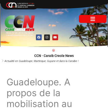
Aller
au
contenu
F
I
Y
a
n
o
c
s
u
e
t
t
b
a
u
o
g
b
o
r
e
CCN - Caraib Creole News
k
a
m
Actualité en Guadeloupe, Martinique, Guyane et dans la Caraïbe !
Guadeloupe. A
propos de la
mobilisation au