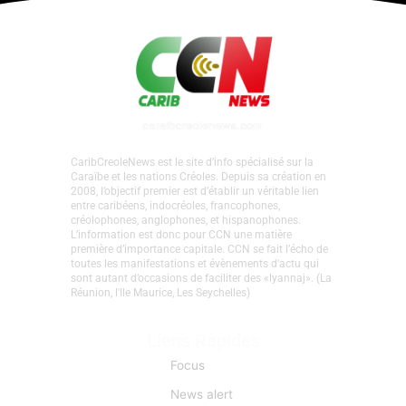
CaribCreoleNews est le site d’info spécialisé sur la
Caraïbe et les nations Créoles. Depuis sa création en
2008, l’objectif premier est d’établir un véritable lien
entre caribéens, indocréoles, francophones,
créolophones, anglophones, et hispanophones.
L’information est donc pour CCN une matière
première d’importance capitale. CCN se fait l’écho de
toutes les manifestations et évènements d'actu qui
sont autant d’occasions de faciliter des «lyannaj». (La
Réunion, l'Ile Maurice, Les Seychelles)
Liens Rapides
Focus
News alert