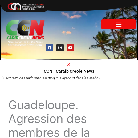
Aller
au
contenu
F
I
Y
a
n
o
c
s
u
e
t
t
b
a
u
o
g
b
o
r
e
CCN - Caraib Creole News
k
a
m
Actualité en Guadeloupe, Martinique, Guyane et dans la Caraïbe !
Guadeloupe.
Agression des
membres de la