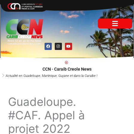
Aller
au
contenu
F
I
Y
a
n
o
c
s
u
e
t
t
b
a
u
o
g
b
o
r
e
CCN - Caraib Creole News
k
a
m
Actualité en Guadeloupe, Martinique, Guyane et dans la Caraïbe !
Guadeloupe.
#CAF. Appel à
projet 2022