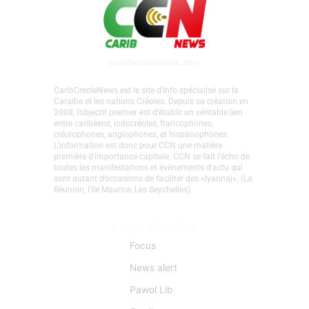
CaribCreoleNews est le site d’info spécialisé sur la
Caraïbe et les nations Créoles. Depuis sa création en
2008, l’objectif premier est d’établir un véritable lien
entre caribéens, indocréoles, francophones,
créolophones, anglophones, et hispanophones.
L’information est donc pour CCN une matière
première d’importance capitale. CCN se fait l’écho de
toutes les manifestations et évènements d'actu qui
sont autant d’occasions de faciliter des «lyannaj». (La
Réunion, l'Ile Maurice, Les Seychelles)
Liens Rapides
Focus
News alert
Pawol Lib