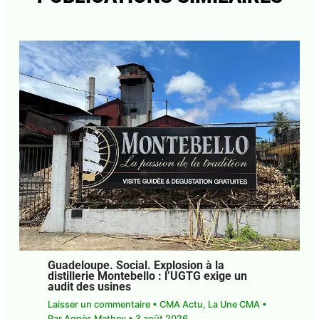
Guadeloupe. Social. Explosion à la
distillerie Montebello : l’UGTG exige un
audit des usines
Laisser un commentaire
•
CMA Actu
,
La Une CMA
•
Par
Agnès Mathey
•
3 août 2026