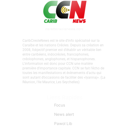
CaribCreoleNews est le site d’info spécialisé sur la
Caraïbe et les nations Créoles. Depuis sa création en
2008, l’objectif premier est d’établir un véritable lien
entre caribéens, indocréoles, francophones,
créolophones, anglophones, et hispanophones.
L’information est donc pour CCN une matière
première d’importance capitale. CCN se fait l’écho de
toutes les manifestations et évènements d'actu qui
sont autant d’occasions de faciliter des «lyannaj». (La
Réunion, l'Ile Maurice, Les Seychelles)
Liens Rapides
Focus