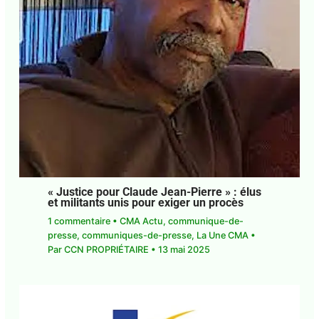
Abonnez-vous à la Newsletter pour ne rien
X
manquer !
E-mail*
J'accepte
l'accord de confidentialité
« Justice pour Claude Jean-Pierre » : élus
et militants unis pour exiger un procès
1 commentaire
•
CMA Actu
,
communique-de-
presse
,
communiques-de-presse
,
La Une CMA
•
Par
CCN PROPRIÉTAIRE
•
13 mai 2025