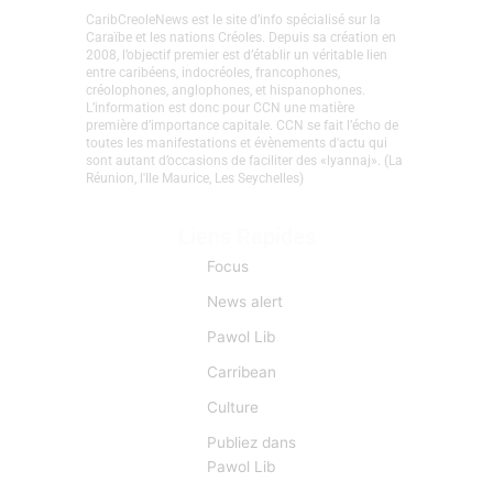
CaribCreoleNews est le site d’info spécialisé sur la
Caraïbe et les nations Créoles. Depuis sa création en
2008, l’objectif premier est d’établir un véritable lien
entre caribéens, indocréoles, francophones,
créolophones, anglophones, et hispanophones.
L’information est donc pour CCN une matière
première d’importance capitale. CCN se fait l’écho de
toutes les manifestations et évènements d'actu qui
sont autant d’occasions de faciliter des «lyannaj». (La
Réunion, l'Ile Maurice, Les Seychelles)
Liens Rapides
Focus
News alert
Pawol Lib
Carribean
Culture