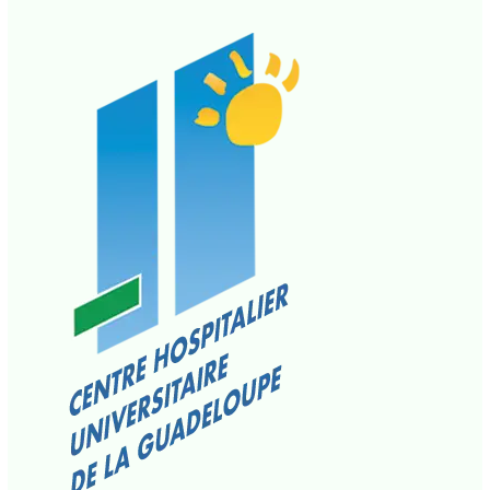
presse
,
La Une CMA
• Par
CCN PROPRIÉTAIRE
•
2
mai 2025