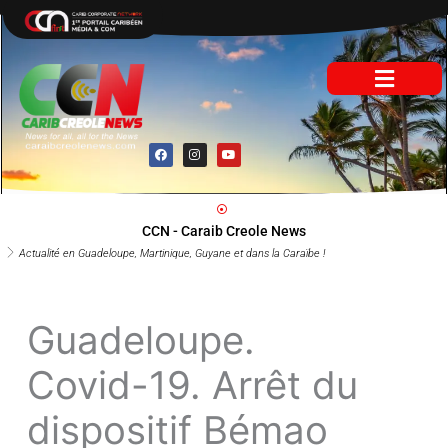
Aller
au
contenu
F
I
Y
a
n
o
c
s
u
e
t
t
b
a
u
o
g
b
o
r
e
CCN - Caraib Creole News
k
a
m
Actualité en Guadeloupe, Martinique, Guyane et dans la Caraïbe !
Guadeloupe.
Covid-19. Arrêt du
dispositif Bémao