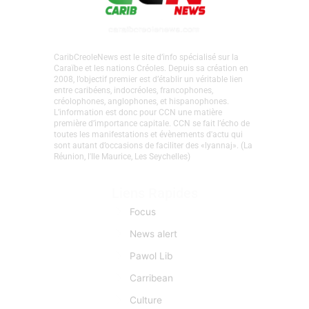
CaribCreoleNews est le site d’info spécialisé sur la
Caraïbe et les nations Créoles. Depuis sa création en
2008, l’objectif premier est d’établir un véritable lien
entre caribéens, indocréoles, francophones,
créolophones, anglophones, et hispanophones.
L’information est donc pour CCN une matière
première d’importance capitale. CCN se fait l’écho de
toutes les manifestations et évènements d'actu qui
sont autant d’occasions de faciliter des «lyannaj». (La
Réunion, l'Ile Maurice, Les Seychelles)
Liens Rapides
Focus
News alert
Pawol Lib
Carribean
Culture