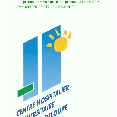
de-presse
,
communiques-de-presse
,
La Une CMA
•
Par
CCN PROPRIÉTAIRE
•
2 mai 2025