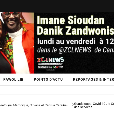
PAWOL LIB
POINTS D’ACTU
REPORTAGES & INTE
Guadeloupe. Covid-19 : le C
deloupe, Martinique, Guyane et dans la Caraïbe !
des services