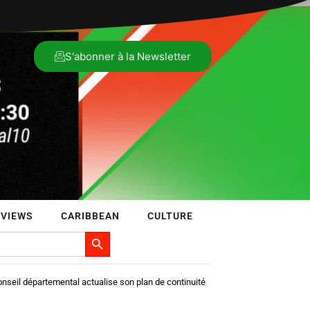
S'abonner à la Newsletter
RVIEWS
CARIBBEAN
CULTURE
Search Button
onseil départemental actualise son plan de continuité