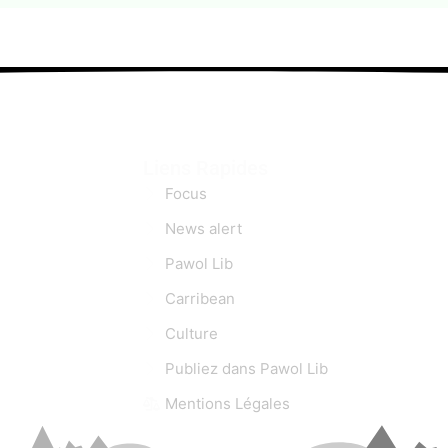
Liens Rapides
Focus
News alert
Pawol Lib
Carribean
Culture
Publiez dans Pawol Lib
Mentions Légales