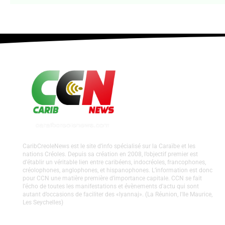
CaribCreoleNews est le site d’info spécialisé sur la Caraïbe et les
nations Créoles. Depuis sa création en 2008, l’objectif premier est
d’établir un véritable lien entre caribéens, indocréoles, francophones,
créolophones, anglophones, et hispanophones. L’information est donc
pour CCN une matière première d’importance capitale. CCN se fait
l’écho de toutes les manifestations et évènements d'actu qui sont
autant d’occasions de faciliter des «lyannaj». (La Réunion, l'Ile Maurice,
Les Seychelles)