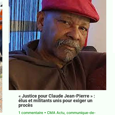
« Justice pour Claude Jean-Pierre » :
élus et militants unis pour exiger un
procès
1 commentaire
•
CMA Actu
,
communique-de-