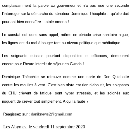
Ainsi vendredi soir, dans le JT de 19.30 (Guadeloupe la 1ére), la
journaliste de service (Christelle Théophile) s’est contentée de donner
complaisamment la parole au gouverneur et n’a pas osé une seconde
l’interroger sur la démarche du sénateur Dominique Théophile …qu’elle
doit pourtant bien connaître : totale omerta !
Le constat est donc sans appel, même en période crise sanitaire aigue,
les lignes ont du mal à bouger tant au niveau politique que médiatique.
Les soignants cubains pourtant disponibles et efficaces, demeurent
encore pour l’heure interdit de séjour en Gwada !
Dominique Théophile se retrouve comme une sorte de Don Quichotte
contre les moulins à vent. C’est bien triste car rien n’aboutit, les
soignants du CHU crèvent de fatigue, sont hyper stressés, et les
soignés eux risquent de crever tout simplement. A qui la faute ?
Réagissez sur :
daniknews2@gmail.com