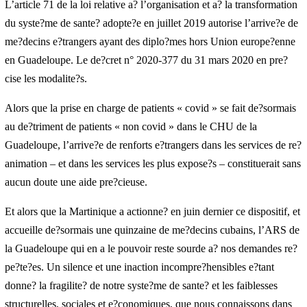
de me?decins spe?cialistes. Afin d’e?viter une catastrophe
sanitaire et sociale, il est ainsi urgent de mobiliser toutes les forces
disponibles.
L’article 71 de la loi relative a? l’organisation et a? la
transformation du syste?me de sante? adopte?e en juillet 2019
autorise l’arrive?e de me?decins e?trangers ayant des diplo?mes
hors Union europe?enne en Guadeloupe. Le de?cret n° 2020-377
du 31 mars 2020 en pre?cise les modalite?s.
Alors que la prise en charge de patients « covid » se fait de?
sormais au de?triment de patients « non covid » dans le CHU de
la Guadeloupe, l’arrive?e de renforts e?trangers dans les services
de re?animation – et dans les services les plus expose?s –
constituerait sans aucun doute une aide pre?cieuse.
Et alors que la Martinique a actionne? en juin dernier ce dispositif,
et accueille de?sormais une quinzaine de me?decins cubains,