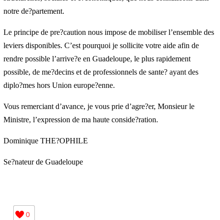
l’ARS de la Guadeloupe qui en a le pouvoir reste sourde a? nos
demandes re?pe?te?es. Un silence et une inaction incompre?
hensibles e?tant donne? la fragilite? de notre syste?me de sante? et
les faiblesses structurelles, sociales et e?conomiques, que nous
connaissons dans notre de?partement.
Le principe de pre?caution nous impose de mobiliser l’ensemble
des leviers disponibles. C’est pourquoi je sollicite votre aide afin
de rendre possible l’arrive?e en Guadeloupe, le plus rapidement
possible, de me?decins et de professionnels de sante? ayant des
diplo?mes hors Union europe?enne.
Vous remerciant d’avance, je vous prie d’agre?er, Monsieur le
Ministre, l’expression de ma haute conside?ration.
Dominique THE?OPHILE
Se?nateur de Guadeloupe