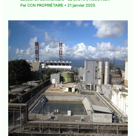
Un héros panafricaniste honoré : Marcus
Garvey obtient une grâce posthume
Laisser un commentaire
•
La Une NA
,
News Alert
• Par
CCN PROPRIÉTAIRE
•
21 janvier 2025