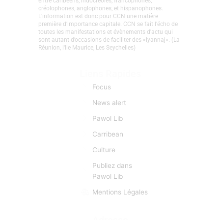
Caraïbe et les nations Créoles. Depuis sa création en
2008, l’objectif premier est d’établir un véritable lien
entre caribéens, indocréoles, francophones,
créolophones, anglophones, et hispanophones.
L’information est donc pour CCN une matière
première d’importance capitale. CCN se fait l’écho de
toutes les manifestations et évènements d'actu qui
sont autant d’occasions de faciliter des «lyannaj». (La
Réunion, l'Ile Maurice, Les Seychelles)
Liens Rapides
Focus
News alert
Pawol Lib
Carribean
Culture
Publiez dans
Pawol Lib
Mentions Légales