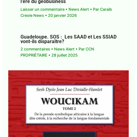
Guadeloupe. Un enjeu géostratégique
dans l’ère du géobusiness
Laisser un commentaire
•
News Alert
• Par
Caraib
Creole News
•
20 janvier 2026
Guadeloupe. SOS : Les SAAD et Les
SSIAD vont-ils disparaître?
2 commentaires
•
News Alert
• Par
CCN
PROPRIÉTAIRE
•
28 juillet 2025