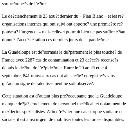
M. COTELLON y e?voque le risque a? court terme d’une «
saturation » du syste?me hospitalier en raison de l’afflux
ininterrompu et grandissant de patients porteurs du Covid-19 ou
soupc?onne?s de l’e?tre.
Le de?clenchement le 23 aou?t dernier du « Plan Blanc » et les
re?organisations internes qui ont suivi ont apporte? une premie?re
re?ponse a? l’urgence, – mais celle-ci pourrait bien ne pas suffire
e?tant donne? l’acce?le?ration ces derniers jours de la pande?mie.
La Guadeloupe est de?sormais le de?partement le plus touche? de
Abonnez-vous à la Newsletter pour ne rien
X
manquer !
France avec 2287 cas de contamination et 23 de?ce?s recense?s
depuis le de?but de l’e?pide?mie. Entre le 29 aou?t et le 4
septembre, 841 nouveaux cas ont ainsi e?te? enregistre?s sans
E-mail*
qu’aucun signe de ralentissement ne soit observe?.
Cette situation est d’autant plus pre?occupante que la Guadeloupe
J'accepte
l'accord de confidentialité
manque de?ja? cruellement de personnel me?dical, et notamment