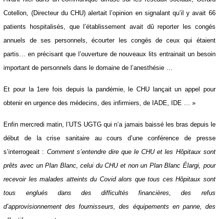
Avant hier dans un communiqué diffusé sur les réseaux sociaux,
Gérard Cotellon, (Directeur du CHU) alertait l’opinion en signalant qu’il y
avait 66 patients hospitalisés, que l’établissement avait dû reporter les
congés annuels de ses personnels, écourter les congés de ceux qui
étaient partis… en précisant que l’ouverture de nouveaux lits entrainait
un besoin important de personnels dans le domaine de l’anesthésie …
Et pour la 1ere fois depuis la pandémie, le CHU lançait un appel pour
obtenir en urgence des médecins, des infirmiers, de IADE, IDE … »
Enfin mercredi matin, l’UTS UGTG qui n’a jamais baissé les bras
depuis le début de la crise sanitaire au cours d’une conférence de
presse s’interrogeait :
Comment s’entendre dire que le CHU et les
Hôpitaux sont prêts avec un Plan Blanc, celui du CHU et non un Plan
Blanc Élargi, pour recevoir les malades atteints du Covid alors que tous
ces Hôpitaux sont tous englués dans des difficultés financières, des