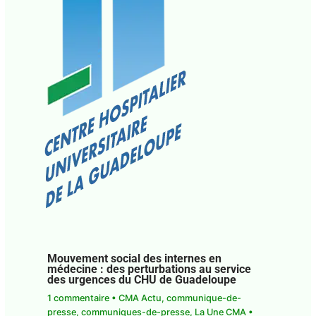
Mouvement social des internes en
médecine : des perturbations au service
des urgences du CHU de Guadeloupe
1 commentaire
•
CMA Actu
,
communique-de-
presse
,
communiques-de-presse
,
La Une CMA
•