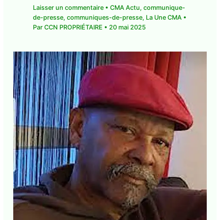
Laisser un commentaire
•
CMA Actu
,
communique-
de-presse
,
communiques-de-presse
,
La Une CMA
•
Par
CCN PROPRIÉTAIRE
•
20 mai 2025