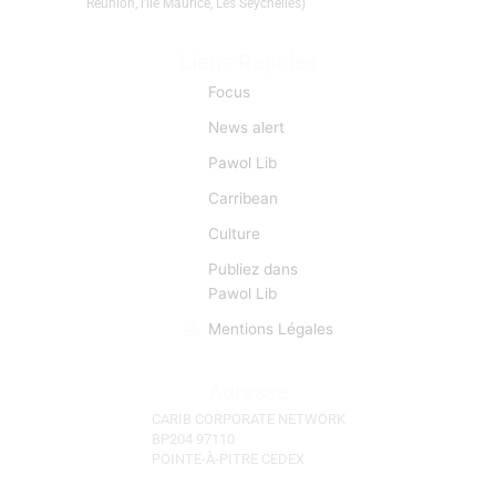
Réunion, l'Ile Maurice, Les Seychelles)
Liens Rapides
Focus
News alert
Pawol Lib
Carribean
Culture
Publiez dans
Pawol Lib
Mentions Légales
Adresse
CARIB CORPORATE NETWORK
BP204 97110
POINTE-À-PITRE CEDEX