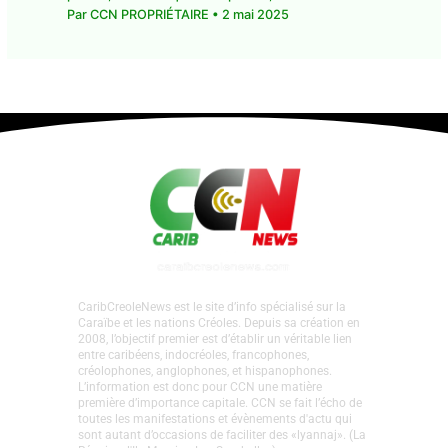
Par
CCN PROPRIÉTAIRE
•
2 mai 2025
CaribCreoleNews est le site d’info spécialisé sur la
Caraïbe et les nations Créoles. Depuis sa création en
2008, l’objectif premier est d’établir un véritable lien
entre caribéens, indocréoles, francophones,
créolophones, anglophones, et hispanophones.
L’information est donc pour CCN une matière
première d’importance capitale. CCN se fait l’écho de
toutes les manifestations et évènements d'actu qui
sont autant d’occasions de faciliter des «lyannaj». (La