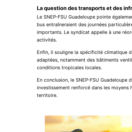
La question des transports et des inf
Le SNEP-FSU Guadeloupe pointe également le
bus entraîneraient des journées particuliè
importants. Le syndicat appelle à une réor
activités.
Enfin, il souligne la spécificité climatique
adaptées, notamment des bâtiments ventilés
conditions tropicales locales.
En conclusion, le SNEP-FSU Guadeloupe de
investissement renforcé dans les moyens h
territoire.
E-
J