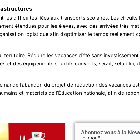
rastructures
s difficultés liées aux transports scolaires. Les circuits 
rement étendues pour les élèves, avec des arrivées très mat
ganisation logistique afin d’optimiser le temps réellement
 du territoire. Réduire les vacances d’été sans investissemen
 et des équipements sportifs couverts, serait, selon lui, d
Abonnez-vous à la Newsletter pour ne rien manquer !
mande l’abandon du projet de réduction des vacances esti
umains et matériels de l’Éducation nationale, afin de répo
mail*
Abonnez vous à la Newsl
'accepte
l'accord de confidentialité
E-mail*