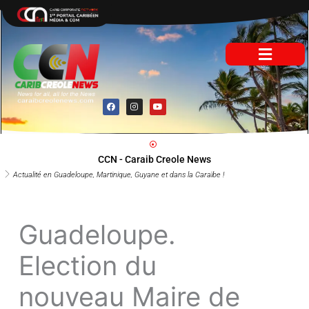
Aller
au
contenu
F
I
Y
a
n
o
c
s
u
e
t
t
b
a
u
o
g
b
o
r
e
CCN - Caraib Creole News
k
a
m
Actualité en Guadeloupe, Martinique, Guyane et dans la Caraïbe !
Guadeloupe.
Election du
nouveau Maire de