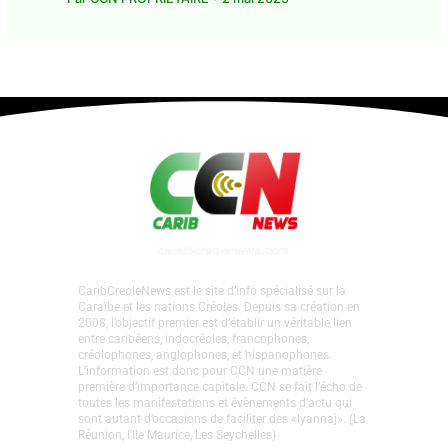
CaribCreoleNews est le site d’info spécialisé sur la
Caraïbe et les nations Créoles. Depuis sa création en
2008, l’objectif premier est d’établir un véritable lien
entre caribéens, indocréoles, francophones,
créolophones, anglophones, et hispanophones.
L’information est donc pour CCN une matière
première d’importance capitale. CCN se fait l’écho de
toutes les manifestations et évènements d'actu qui
sont autant d’occasions de faciliter des «lyannaj». (La
Réunion, l'Ile Maurice, Les Seychelles)