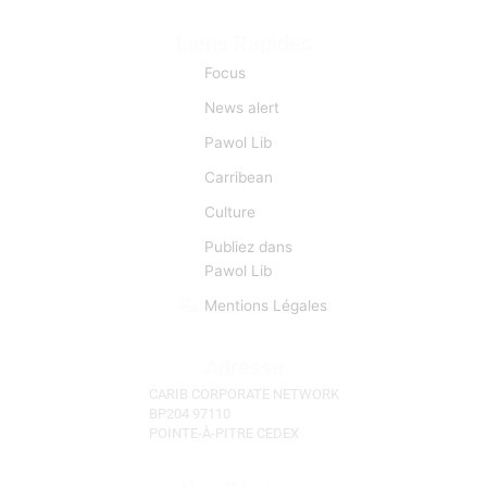
Liens Rapides
Focus
News alert
Pawol Lib
Carribean
Culture
Publiez dans
Pawol Lib
Mentions Légales
Adresse
CARIB CORPORATE NETWORK
BP204 97110
POINTE-À-PITRE CEDEX