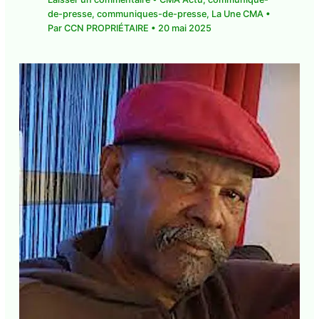
de-presse
,
communiques-de-presse
,
La Une CMA
•
Par
CCN PROPRIÉTAIRE
•
20 mai 2025