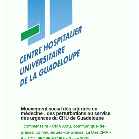
Mouvement social des internes en
médecine : des perturbations au service
des urgences du CHU de Guadeloupe
1 commentaire
•
CMA Actu
,
communique-de-
presse
,
communiques-de-presse
,
La Une CMA
•
Par
CCN PROPRIÉTAIRE
•
2 mai 2025