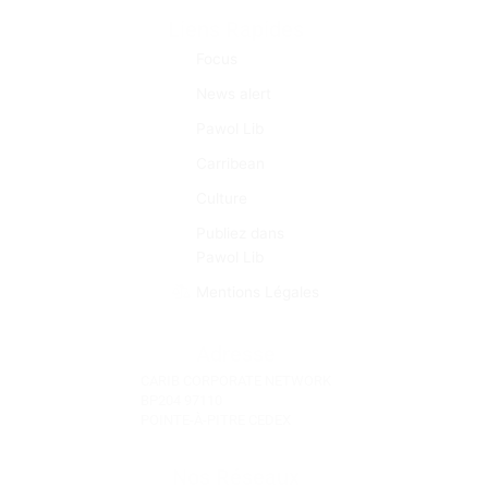
Liens Rapides
Focus
News alert
Pawol Lib
Carribean
Culture
Publiez dans
Pawol Lib
Mentions Légales
Adresse
CARIB CORPORATE NETWORK
BP204 97110
POINTE-À-PITRE CEDEX
Nos Réseaux