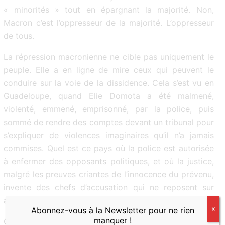
« minorités » tout en épargnant la majorité. Non,
Macron c’est l’oppresseur de la majorité. L’oppresseur
de tous.
La répression macronienne ne cible pas uniquement le
peuple. Elle a en ligne de mire ceux qui peuvent le
conduire sur la voie de la dissidence. Cela s’est vu en
Guadeloupe, quand Elie Domota a été malmené,
violenté, emmené, emprisonné, par la police, puis
sommé de rendre des comptes devant un tribunal pour
s’expliquer de violences imaginaires qu’il n’a jamais
commises. Quel est ce pays où la police est autorisée
à enfermer des opposants politiques, et où la justice,
malgré les preuves criantes de l’innocence du prévenu,
invente des chefs d’accusation qui ne reposent sur
aucun fait ?
Abonnez-vous à la Newsletter pour ne rien
X
manquer !
Ces choses-là, pourtant, ne sont pas discutées. A tout