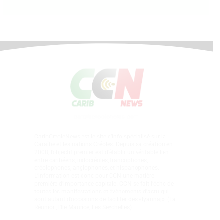
CaribCreoleNews est le site d’info spécialisé sur la
Caraïbe et les nations Créoles. Depuis sa création en
2008, l’objectif premier est d’établir un véritable lien
entre caribéens, indocréoles, francophones,
créolophones, anglophones, et hispanophones.
L’information est donc pour CCN une matière
première d’importance capitale. CCN se fait l’écho de
toutes les manifestations et évènements d'actu qui
sont autant d’occasions de faciliter des «lyannaj». (La
Réunion, l'Ile Maurice, Les Seychelles)