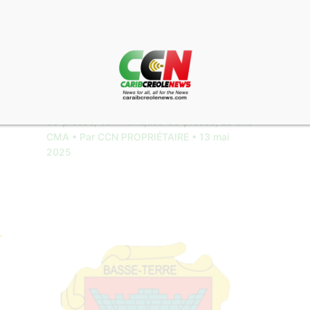
« Justice pour Claude Jean-Pierre » :
élus et militants unis pour exiger un
procès
1 commentaire
•
CMA Actu
,
communique-
de-presse
,
communiques-de-presse
,
La Une
CMA
• Par
CCN PROPRIÉTAIRE
•
13 mai
2025