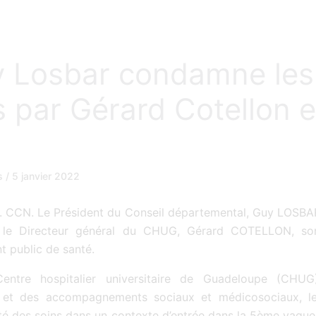
 Losbar condamne les
s par Gérard Cotellon e
ws
/
5 janvier 2022
22. CCN. Le Président du Conseil départemental, Guy LOSBA
 le Directeur général du CHUG, Gérard COTELLON, son 
t public de santé.
tre hospitalier universitaire de Guadeloupe (CHUG),
té et des accompagnements sociaux et médicosociaux, l
alité des soins dans un contexte d’entrée dans la 5ème vagu