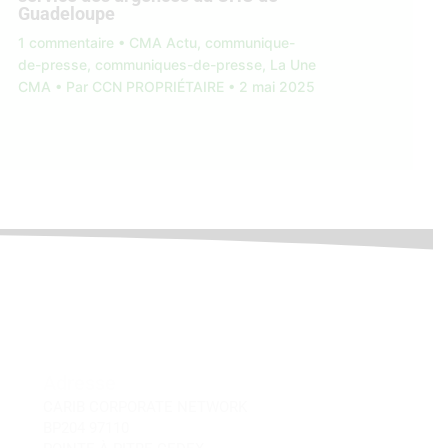
Guadeloupe
1 commentaire
•
CMA Actu
,
communique-
de-presse
,
communiques-de-presse
,
La Une
CMA
• Par
CCN PROPRIÉTAIRE
•
2 mai 2025
Adresse
CARIB CORPORATE NETWORK
BP204 97110