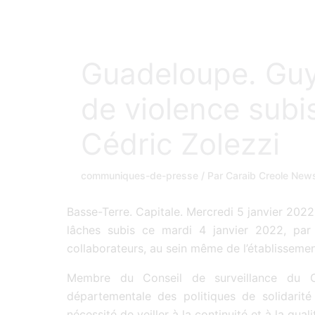
Guadeloupe. Guy
de violence subi
Cédric Zolezzi
communiques-de-presse
/ Par
Caraib Creole Ne
Basse-Terre. Capitale. Mercredi 5 janvier 20
lâches subis ce mardi 4 janvier 2022, par
collaborateurs, au sein même de l’établissemen
Membre du Conseil de surveillance du Cen
départementale des politiques de solidari
nécessité de veiller à la continuité et à la qu