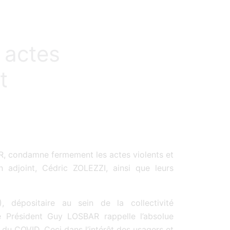
 actes
t
R, condamne fermement les actes violents et
adjoint, Cédric ZOLEZZI, ainsi que leurs
 dépositaire au sein de la collectivité
e Président Guy LOSBAR rappelle l’absolue
e du COVID. Ceci dans l’intérêt des usagers et