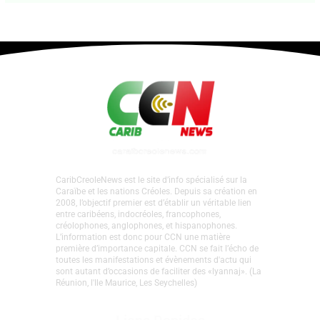
CaribCreoleNews est le site d’info spécialisé sur la
Caraïbe et les nations Créoles. Depuis sa création en
2008, l’objectif premier est d’établir un véritable lien
entre caribéens, indocréoles, francophones,
créolophones, anglophones, et hispanophones.
L’information est donc pour CCN une matière
première d’importance capitale. CCN se fait l’écho de
toutes les manifestations et évènements d'actu qui
sont autant d’occasions de faciliter des «lyannaj». (La
Réunion, l'Ile Maurice, Les Seychelles)