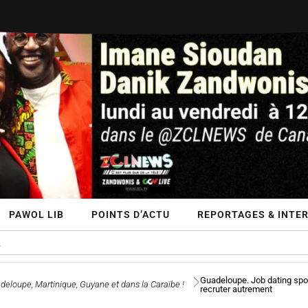
PAWOL LIB
POINTS D’ACTU
REPORTAGES & INTE
Guadeloupe. Job dating spor
deloupe, Martinique, Guyane et dans la Caraïbe !
recruter autrement