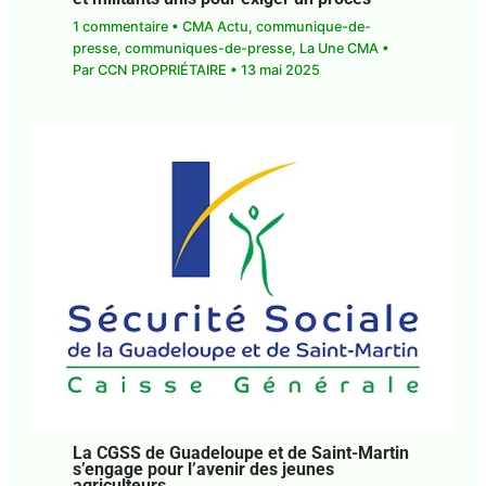
E-mail*
1 commentaire
•
CMA Actu
,
communique-de-
presse
,
communiques-de-presse
,
La Une CMA
•
Par
CCN PROPRIÉTAIRE
•
13 mai 2025
J'accepte
l'accord de confidentialité
La CGSS de Guadeloupe et de Saint-
Martin s’engage pour l’avenir des jeunes
agriculteurs
Laisser un commentaire
•
CMA Actu
,