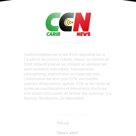
CaribCreoleNews est le site d’info spécialisé sur la
Caraïbe et les nations Créoles. Depuis sa création en
2008, l’objectif premier est d’établir un véritable lien
entre caribéens, indocréoles, francophones,
créolophones, anglophones, et hispanophones.
L’information est donc pour CCN une matière
première d’importance capitale. CCN se fait l’écho de
toutes les manifestations et évènements d'actu qui
sont autant d’occasions de faciliter des «lyannaj». (La
Réunion, l'Ile Maurice, Les Seychelles)
Liens Rapides
Focus
News alert