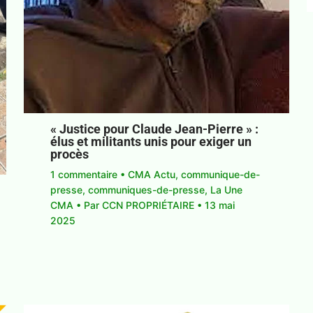
« Justice pour Claude Jean-Pierre » :
élus et militants unis pour exiger un
procès
1 commentaire
•
CMA Actu
,
communique-de-
presse
,
communiques-de-presse
,
La Une
CMA
• Par
CCN PROPRIÉTAIRE
•
13 mai
2025