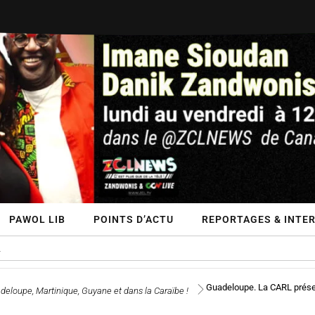
PAWOL LIB
POINTS D’ACTU
REPORTAGES & INTE
Guadeloupe. La CARL prése
deloupe, Martinique, Guyane et dans la Caraïbe !