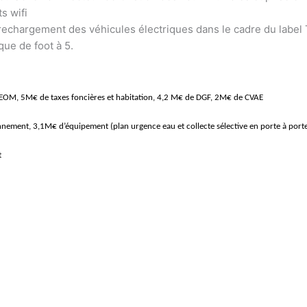
s wifi
 rechargement des véhicules électriques dans le cadre du labe
que de foot à 5.
EOM, 5M€ de taxes foncières et habitation, 4,2 M€ de DGF, 2M€ de CVAE
ment, 3,1M€ d’équipement (plan urgence eau et collecte sélective en porte à port
t