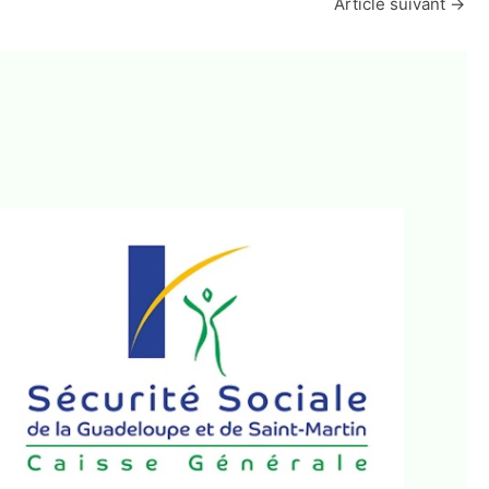
Article suivant
→