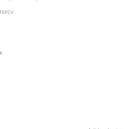
l TEPCV
e)