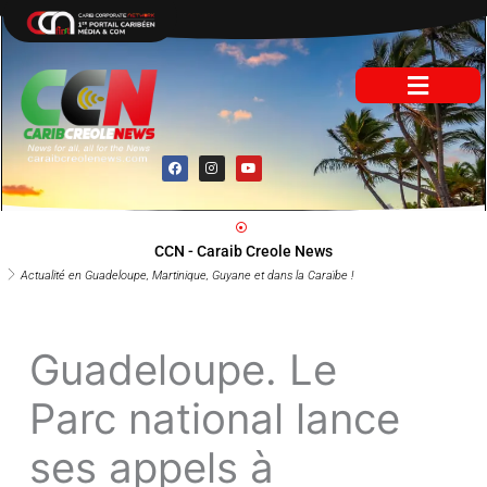
Aller
au
contenu
F
I
Y
a
n
o
c
s
u
e
t
t
b
a
u
o
g
b
o
r
e
CCN - Caraib Creole News
k
a
m
Actualité en Guadeloupe, Martinique, Guyane et dans la Caraïbe !
Guadeloupe. Le
Parc national
lance ses appels à