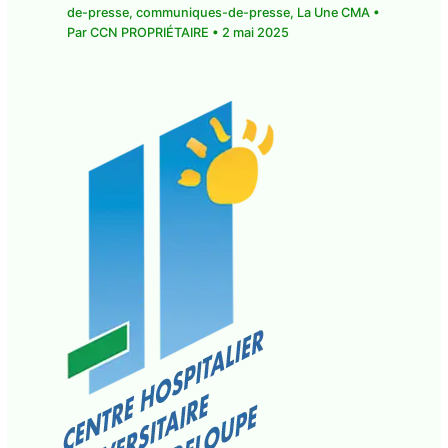
communique-de-presse
,
communiques-de-
presse
,
La Une CMA
• Par
CCN PROPRIÉTAIRE
•
2
mai 2025