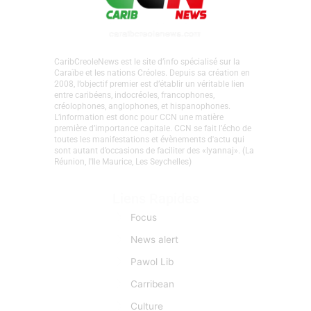
CaribCreoleNews est le site d’info spécialisé sur la
Caraïbe et les nations Créoles. Depuis sa création en
2008, l’objectif premier est d’établir un véritable lien
entre caribéens, indocréoles, francophones,
créolophones, anglophones, et hispanophones.
L’information est donc pour CCN une matière
première d’importance capitale. CCN se fait l’écho de
toutes les manifestations et évènements d'actu qui
sont autant d’occasions de faciliter des «lyannaj». (La
Réunion, l'Ile Maurice, Les Seychelles)
Liens Rapides
Focus
News alert
Pawol Lib
Carribean