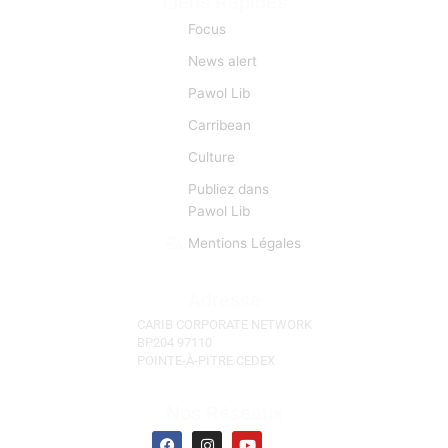
Réunion, l'Ile Maurice, Les Seychelles)
Liens Rapides
Focus
News alert
Pawol Lib
Carribean
Culture
Publiez dans
Pawol Lib
Mentions Légales
Adresse
CARIB CORPORATE NETWORK
BP204 97110
POINTE-À-PITRE CEDEX