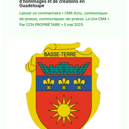
Fò an Fanmi 2025 : Une semaine
d’hommages et de créations en
Guadeloupe
Laisser un commentaire
•
CMA Actu
,
communique-de-presse
,
communiques-de-
presse
,
La Une CMA
• Par
CCN PROPRIÉTAIRE
•
5
mai 2025