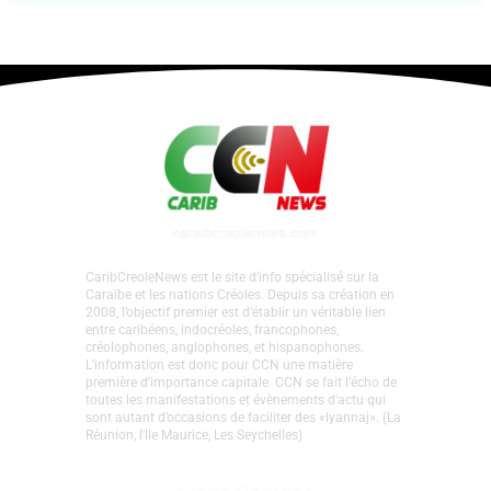
Par
CCN PROPRIÉTAIRE
•
2 mai 2025
CaribCreoleNews est le site d’info spécialisé sur la
Caraïbe et les nations Créoles. Depuis sa création en
2008, l’objectif premier est d’établir un véritable lien
entre caribéens, indocréoles, francophones,
créolophones, anglophones, et hispanophones.
L’information est donc pour CCN une matière
première d’importance capitale. CCN se fait l’écho de
toutes les manifestations et évènements d'actu qui
sont autant d’occasions de faciliter des «lyannaj». (La