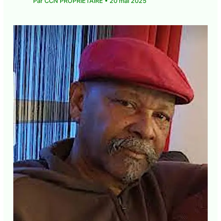
communique-de-presse
,
communiques-de-
presse
,
La Une CMA
• Par
CCN PROPRIÉTAIRE
•
20 mai 2025