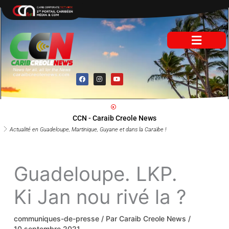
Aller
au
contenu
F
I
Y
a
n
o
c
s
u
e
t
t
b
a
u
o
g
b
o
r
e
CCN - Caraib Creole News
k
a
m
Actualité en Guadeloupe, Martinique, Guyane et dans la Caraïbe !
Guadeloupe. LKP.
Ki Jan nou rivé la
?