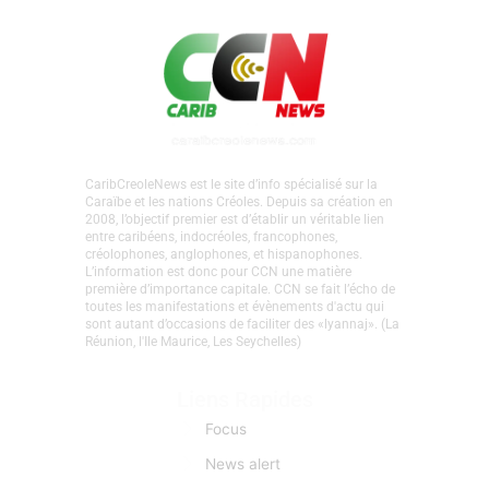
CaribCreoleNews est le site d’info spécialisé sur la
Caraïbe et les nations Créoles. Depuis sa création en
2008, l’objectif premier est d’établir un véritable lien
entre caribéens, indocréoles, francophones,
créolophones, anglophones, et hispanophones.
L’information est donc pour CCN une matière
première d’importance capitale. CCN se fait l’écho de
toutes les manifestations et évènements d'actu qui
sont autant d’occasions de faciliter des «lyannaj». (La
Réunion, l'Ile Maurice, Les Seychelles)
Liens Rapides
Focus
News alert