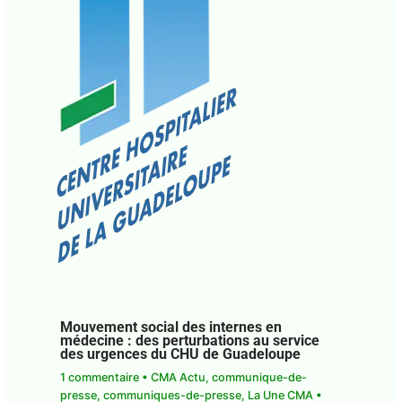
Mouvement social des internes en
médecine : des perturbations au service
des urgences du CHU de Guadeloupe
1 commentaire
•
CMA Actu
,
communique-de-
presse
,
communiques-de-presse
,
La Une CMA
•