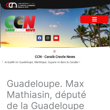
Aller
au
contenu
F
I
Y
a
n
o
c
s
u
e
t
t
b
a
u
o
g
b
o
r
e
CCN - Caraib Creole News
k
a
m
Actualité en Guadeloupe, Martinique, Guyane et dans la Caraïbe !
Guadeloupe. Max
Mathiasin, député
de la Guadeloupe