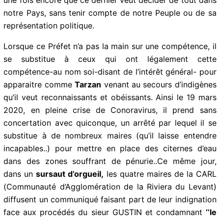
disproportionnée en dépit des avis opposés des
politiques guadeloupéens et d’une large frange de la
population ; Ce qui prouve une fois encore que ce
dernier veut décider de tout dans notre Pays, sans
tenir compte de notre Peuple ou de sa représentation
politique.
Lorsque ce Préfet n’a pas la main sur une compétence,
il se substitue à ceux qui ont légalement cette
compétence-au nom soi-disant de l’intérêt général-
pour apparaitre comme
Tarzan
venant au secours
d’indigènes qu’il veut reconnaissants et obéissants.
Ainsi le 19 mars 2020, en pleine crise de Conoravirus,
il prend sans concertation avec quiconque, un arrêté
par lequel il se substitue à de nombreux maires (qu’il
laisse entendre incapables..) pour mettre en place des
citernes d’eau dans des zones souffrant de pénurie..Ce
même jour, dans un
sursaut d’orgueil,
les quatre