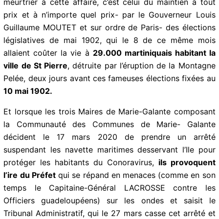
d’erreurs politiques. A commencer par le maintien à
tout prix et à n’importe quel prix des élections
municipales en dépit du bon sens le 15 mars 2020,
avec
dès le lendemain
l’annonce de la mise en
confinement de la France entière pour cause de
coronavirus.. Mais il y a un précédent meurtrier à cette
affaire, c’est celui du maintien à tout prix et à
n’importe quel prix- par le Gouverneur Louis Guillaume
MOUTET et sur ordre de Paris- des élections
législatives de mai 1902, qui le 8 de ce même mois
allaient coûter la vie à
29.000 martiniquais habitant la
ville de St Pierre
, détruite par l’éruption de la
Montagne Pelée, deux jours avant ces fameuses
élections fixées au
10 mai 1902.
Et lorsque les trois Maires de Marie-Galante
composant la Communauté des Communes de Marie-
Galante décident le 17 mars 2020 de prendre un arrêté