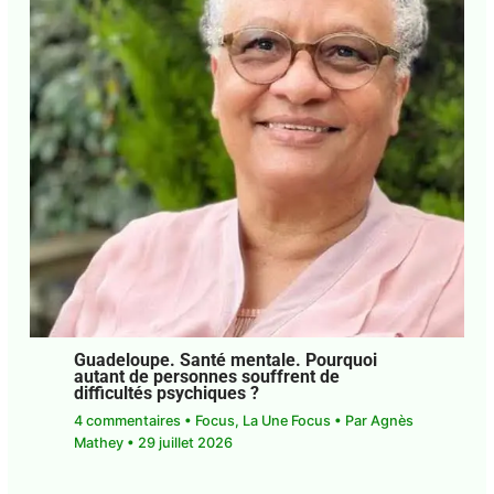
Guadeloupe. Fiscalité. L’octroi de mer,
cause de la vie chère ?
Laisser un commentaire
•
Focus
,
La Une Focus
•
Par
Agnès Mathey
•
29 juillet 2026