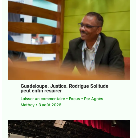
Guadeloupe. Musique. Les Habissois
customisent et bonifient le Bèlè
traditionnel
1 commentaire
•
Focus
• Par
Agnès Mathey
•
8
août 2026