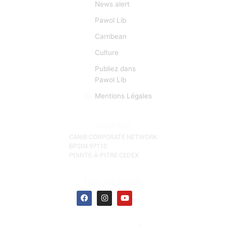
créolophones, anglophones, et hispanophones.
L’information est donc pour CCN une matière
première d’importance capitale. CCN se fait l’écho de
toutes les manifestations et évènements d'actu qui
sont autant d’occasions de faciliter des «lyannaj». (La
Réunion, l'Ile Maurice, Les Seychelles)
Liens Rapides
Focus
News alert
Pawol Lib
Carribean
Culture
Publiez dans
Pawol Lib
Mentions Légales
Adresse