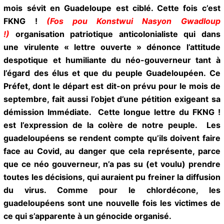
Pointe-à-Pitre. Mardi 31 mars 2020. CCN. Une fois
de plus, le néo gouverneur macroniste qui depuis
des mois sévit en Guadeloupe est ciblé. Cette fois
c’est FKNG !
(Fos pou Konstwui Nasyon Gwadloup
!)
organisation patriotique anticolonialiste qui dans
une virulente « lettre ouverte » dénonce l’attitude
despotique et humiliante du néo-gouverneur tant à
l’égard des élus et que du peuple Guadeloupéen. Ce
Préfet, dont le départ est dit-on prévu pour le mois
de septembre, fait aussi l’objet d’une pétition
exigeant sa démission Immédiate. Cette longue
lettre du FKNG ! est l’expression de la colère de notre
peuple. Les guadeloupéens se rendent compte
qu’ils doivent faire face au Covid, au danger que cela
représente, parce que ce néo gouverneur, n’a pas su
(et voulu) prendre toutes les décisions, qui auraient
pu freiner la diffusion du virus. Comme pour le
chlordécone, les guadeloupéens sont une nouvelle