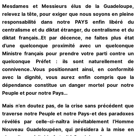
Nous lui recommandons également de relire l’œuvre
de MARIVAUX, qui à travers un texte majeur a
repensé les relations politiques et sociales existant
au sein d’une Communauté, et imaginé une Société
radicalement nouvelle. Ainsi Monsieur GUSTIN saura
que l’Ile des Esclaves de MARIVAUX est en réalité
une Ile où les ‘’Esclaves’’ ont pris le pouvoir…
Mesdames et Messieurs élus de la Guadeloupe,
relevez la tête, pour exiger que nous soyons en
pleine responsabilité dans notre PAYS enfin libéré du
centralisme et du diktat étranger, du centralisme et
du diktat français..Et par décence, ne faites plus état
d’une quelconque proximité avec un quelconque
Ministre français pour prendre votre parti contre un
quelconque Préfet : ils sont naturellement de
connivence..Vous positionnant ainsi, en conformité
avec la dignité, vous aurez enfin compris que la