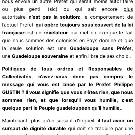
Des pétitions sont en ligne pour défendre l’intégrité
de Marie-Galante ou pour exiger la démission du
Préfet Philippe Gustin, pétitions qui témoignent du
ras-le-bol général des guadeloupéens.
Mais demander la démission d’un Préfet pour que Paris
nous envoie un autre Préfet qui serait moins autoritaire
ou plus gentil (sic) ou qui sait encore
plus
autoritaire
n’est pas la solution:
le comportement de
l’actuel Préfet-
qui opère toujours sous couvert de la
loi française-
est un
révélateur
qui met en exergue le
fait que nous sommes des colonisés en Pays dominé
et que la seule solution est une
Guadeloupe sans
Préfe
t, une
Guadeloupe souveraine
et enfin libre de
ses choix..
Abonnez-vous à la Newsletter pour ne rien
X
manquer !
Politiques de tous ordres et Responsables de
Collectivités, n‘avez-vous donc pas compris le