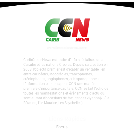
Guadeloupe • Focus ICC. Pourquoi Kolors
Dayz a été annulé ?
Laisser un commentaire
•
Focus
,
La Une Focus
•
Par
Agnès Mathey
•
23 juillet 2026
CaribCreoleNews est le site d’info spécialisé sur la
Caraïbe et les nations Créoles. Depuis sa création en
2008, l’objectif premier est d’établir un véritable lien
entre caribéens, indocréoles, francophones,