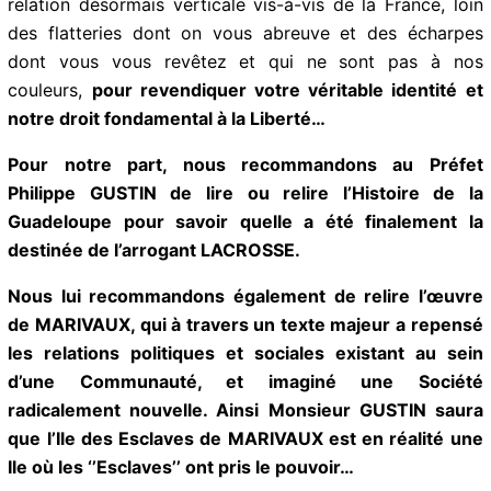
E-mail*
message qui vous est lancé par le Préfet Philippe
GUSTIN ? Il vous signifie que vous n’êtes rien, que
nous sommes rien, et que lorsqu’il vous humilie, c’est
quelque part le Peuple guadeloupéen qu’il humilie..
J'accepte
l'accord de confidentialité
Maintenant, plus qu’un sursaut d’orgueil,
il faut avoir un
sursaut de dignité durable
qui doit se traduire par une
relation désormais verticale vis-à-vis de la France, loin
des flatteries dont on vous abreuve et des écharpes
dont vous vous revêtez et qui ne sont pas à nos
couleurs,
pour revendiquer votre véritable identité et
notre droit fondamental à la Liberté…
Pour notre part, nous recommandons au Préfet
Philippe GUSTIN de lire ou relire l’Histoire de la
Guadeloupe pour savoir quelle a été finalement la
destinée de l’arrogant LACROSSE.