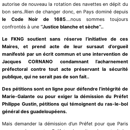
suspendant les navette maritimes desservant l’Ile pour
protéger les habitants du Conoravirus,
ils provoquent
l’ire du Préfet
qui se répand en menaces (comme en
son temps le Capitaine-Général LACROSSE contre les
Officiers guadeloupéens) sur les ondes et saisit le
Tribunal Administratif, qui le 27 mars casse cet arrêté
et autorise de nouveau la rotation des navettes en
dépit du bon sens..Rien de changer donc, en Pays
dominé depuis
le Code Noir de 1685
….nous sommes
toujours confrontés à une
‘’Justice blanche et sèche’’..
Le FKNG soutient sans réserve l’initiative de ces
Maires, et prend acte de leur sursaut d’orgueil
manifesté par un écrit commun et une intervention
de Jacques CORNANO condamnant l’acharnement
préfectoral contre tout acte préservant la sécurité
publique, qui ne serait pas de son fait..