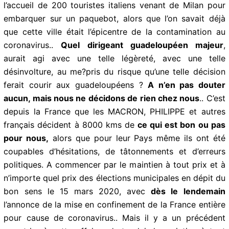
centaines, sans mesures permettant d’assurer d’une
quarantaine réelle, alors qu’ils avaient été en contact
durable avec des passagers contaminés par le
coronavirus.
C’est le même qui a autorisé en amont le 10 mars 2020
l’accueil de 200 touristes italiens venant de Milan pour
embarquer sur un paquebot, alors que l’on savait déjà
que cette ville était l’épicentre de la contamination au
coronavirus..
Quel dirigeant guadeloupéen majeur
,
aurait agi avec une telle légèreté, avec une telle
désinvolture, au me?pris du risque qu’une telle décision
ferait courir aux guadeloupéens ?
A n’en pas douter
aucun, mais nous ne décidons de rien chez nous
..
C’est depuis la France que les MACRON, PHILIPPE et
autres français décident à 8000 kms de
ce qui est bon
ou pas pour nous,
alors que pour leur Pays même ils
ont été coupables d’hésitations, de tâtonnements et