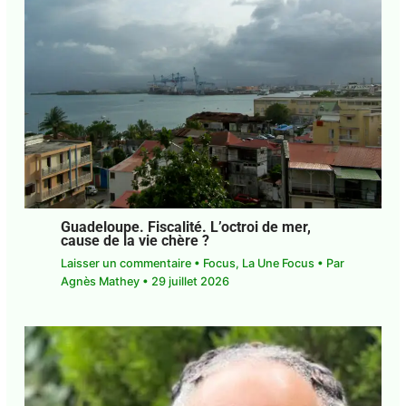
DCF*. Société. Les Industries Culturelles
et Créatives moteurs d’émancipation et
de régulation sociale
Laisser un commentaire
•
Focus
,
La Une Focus
•
Par
Agnès Mathey
•
29 juillet 2026