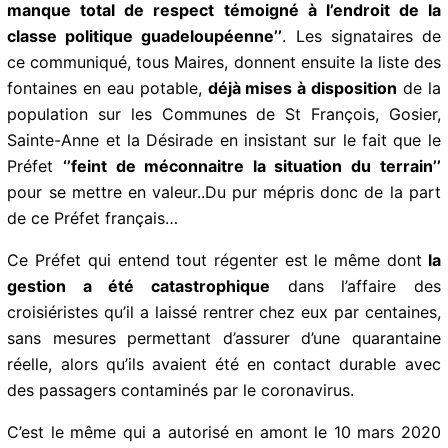
maires de la CARL (Communauté d’Agglomération de
la Riviera du Levant) diffusent un communiqué faisant
part de leur indignation face aux procédés du sieur
GUSTIN et condamnant
‘’le manque total de respect
témoigné à l’endroit de la classe politique
guadeloupéenne’’
. Les signataires de ce communiqué,
tous Maires, donnent ensuite la liste des fontaines en
eau potable,
déjà mises à disposition
de la population
sur les Communes de St François, Gosier, Sainte-Anne
et la Désirade en insistant sur le fait que le Préfet
‘’feint de méconnaitre la situation du terrain’’
pour se
mettre en valeur..Du pur mépris donc de la part de ce
Préfet français…
Ce Préfet qui entend tout régenter est le même dont
la
gestion a été catastrophique
dans l’affaire des
croisiéristes qu’il a laissé rentrer chez eux par