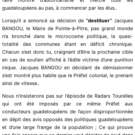
en débarquant en Guadeloupe a cru qu’il débarquait
dans
l’Ile des Esclaves
, où fort de son titre de Préfet il
allait faire montre d’autoritarisme et mettre tous les
guadeloupéens au pas, à commencer par les élus..
Lorsqu’il a annoncé sa décision de
‘’destituer’’
Jacques BANGOU, le Maire de Pointe-à-Pitre, pas
grand monde n’a bronché dans le microcosme
politique, la quasi-totalité des communes étant en
déficit chronique. Chacun s’est donc tu, craignant
d’être la prochaine cible en cas de soutien affiché à
l’édile victime d’une punition inique. Jacques BANGOU
en décidant de démissionner s’est montré plus habile
que le Préfet colonial, le prenant ainsi de vitesse..
Nous n’insisterons pas sur l’épisode de Radars
Tourelles qui ont été imposés par ce même Préfet aux
conducteurs guadeloupéens de façon