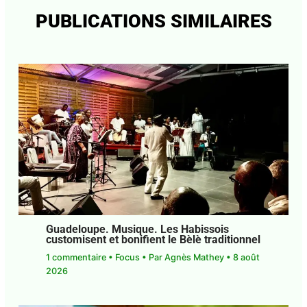
africaine n’ont aucun ance?tre ‘’esclave’’, mais ont
pour ance?tres des Africains Re?duits en Esclavage
(AFRE?S)…qui en de?pit des abominations subies de
toutes parts, ont toujours garde? leur pleine
humanite?..
0
←
Article précédent
Article suivant
→
PUBLICATIONS SIMILAIRES