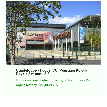
Guadeloupe. Santé mentale. Pourquoi
autant de personnes souffrent de
difficultés psychiques ?
4 commentaires
•
Focus
,
La Une Focus
• Par
Agnès Mathey
•
29 juillet 2026