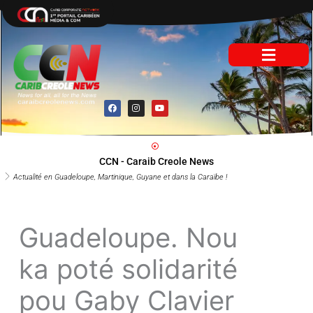
Aller
au
contenu
F
I
Y
a
n
o
c
s
u
e
t
t
b
a
u
o
g
b
o
r
e
CCN - Caraib Creole News
k
a
m
Actualité en Guadeloupe, Martinique, Guyane et dans la Caraïbe !
Guadeloupe. Nou
ka poté solidarité
pou Gaby Clavier