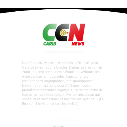
CaribCreoleNews est le site d’info spécialisé sur la
Caraïbe et les nations Créoles. Depuis sa création en
2008, l’objectif premier est d’établir un véritable lien
entre caribéens, indocréoles, francophones,
créolophones, anglophones, et hispanophones.
L’information est donc pour CCN une matière
première d’importance capitale. CCN se fait l’écho de
toutes les manifestations et évènements d'actu qui
sont autant d’occasions de faciliter des «lyannaj». (La
Réunion, l'Ile Maurice, Les Seychelles)
Liens Rapides
Focus