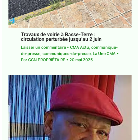
Travaux de voirie à Basse-Terre :
circulation perturbée jusqu’au 2 juin
Laisser un commentaire
•
CMA Actu
,
communique-de-presse
,
communiques-de-
presse
,
La Une CMA
• Par
CCN PROPRIÉTAIRE
•
20 mai 2025
Abonnez-vous à la Newsletter pour ne rien
X
manquer !
E-mail*