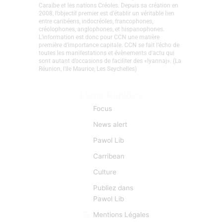
CaribCreoleNews est le site d’info spécialisé sur la
Caraïbe et les nations Créoles. Depuis sa création en
2008, l’objectif premier est d’établir un véritable lien
entre caribéens, indocréoles, francophones,
créolophones, anglophones, et hispanophones.
L’information est donc pour CCN une matière
première d’importance capitale. CCN se fait l’écho de
toutes les manifestations et évènements d'actu qui
sont autant d’occasions de faciliter des «lyannaj». (La
Réunion, l'Ile Maurice, Les Seychelles)
Liens Rapides
Focus
News alert
Pawol Lib
Carribean
Culture
Publiez dans
Pawol Lib