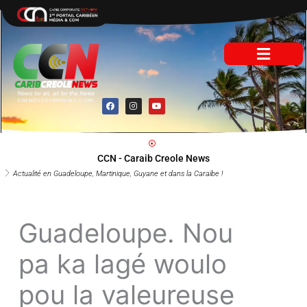
Aller
au
contenu
F
I
Y
a
n
o
c
s
u
e
t
t
b
a
u
o
g
b
o
r
e
CCN - Caraib Creole News
k
a
m
Actualité en Guadeloupe, Martinique, Guyane et dans la Caraïbe !
Guadeloupe. Nou
pa ka lagé woulo
pou la valeureuse