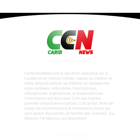
CaribCreoleNews est le site d’info spécialisé sur la
Caraïbe et les nations Créoles. Depuis sa création en
2008, l’objectif premier est d’établir un véritable lien
entre caribéens, indocréoles, francophones,
créolophones, anglophones, et hispanophones.
L’information est donc pour CCN une matière
première d’importance capitale. CCN se fait l’écho de
toutes les manifestations et évènements d'actu qui
sont autant d’occasions de faciliter des «lyannaj». (La
Réunion, l'Ile Maurice, Les Seychelles)
Liens Rapides