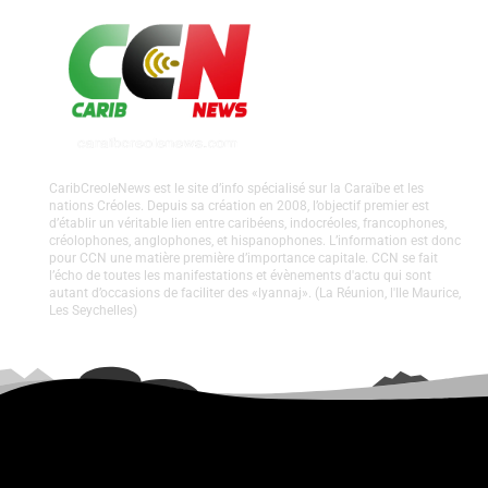
CaribCreoleNews est le site d’info spécialisé sur la Caraïbe et les
nations Créoles. Depuis sa création en 2008, l’objectif premier est
d’établir un véritable lien entre caribéens, indocréoles, francophones,
créolophones, anglophones, et hispanophones. L’information est donc
pour CCN une matière première d’importance capitale. CCN se fait
l’écho de toutes les manifestations et évènements d'actu qui sont
autant d’occasions de faciliter des «lyannaj». (La Réunion, l'Ile Maurice,
Les Seychelles)