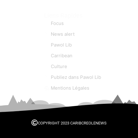
Liens Rapides
Focus
News alert
Pawol Lib
Carribean
Culture
Publiez dans Pawol Lib
Mentions Légales
COPYRIGHT 2023 CARIBCREOLENEWS