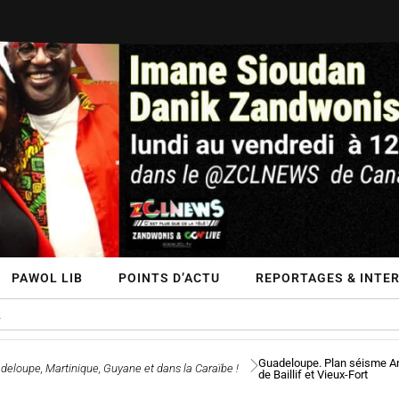
PAWOL LIB
POINTS D’ACTU
REPORTAGES & INTE
Guadeloupe. Plan séisme Ant
deloupe, Martinique, Guyane et dans la Caraïbe !
de Baillif et Vieux-Fort