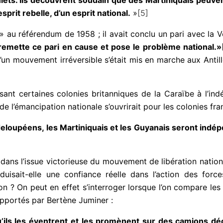
sprit rebelle, d’un esprit national.
»
[5]
 » au référendum de 1958 ; il avait conclu un pari avec la 
remette ce pari en cause et pose le problème national.»
qu’un mouvement irréversible s’était mis en marche aux Antil
sant certaines colonies britanniques de la Caraïbe à l’ind
de l’émancipation nationale s’ouvrirait pour les colonies fra
loupéens, les Martiniquais et les Guyanais seront indépe
dans l’issue victorieuse du mouvement de libération nation
uisait-elle une confiance réelle dans l’action des forces 
ion ? On peut en effet s’interroger lorsque l’on compare le
pportés par Bertène Juminer :
, qu’ils les éventrent et les promènent sur des camions dé