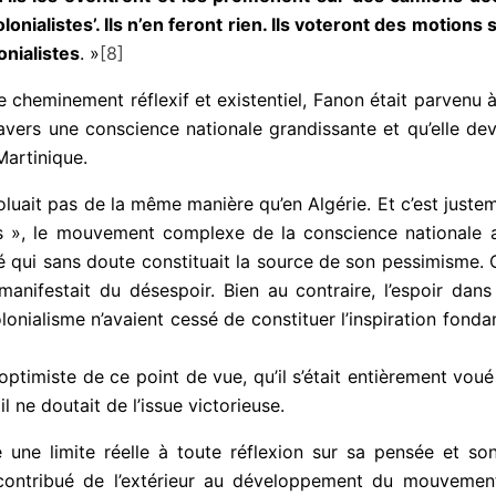
lonialistes’. Ils n’en feront rien. Ils voteront des moti
onialistes
. »
[8]
e cheminement réflexif et existentiel, Fanon était parvenu à
 travers une conscience nationale grandissante et qu’elle d
artinique.
évoluait pas de la même manière qu’en Algérie. Et c’est juste
ds », le mouvement complexe de la conscience nationale 
é qui sans doute constituait la source de son pessimisme. C
l manifestait du désespoir. Bien au contraire, l’espoir da
colonialisme n’avaient cessé de constituer l’inspiration fo
ptimiste de ce point de vue, qu’il s’était entièrement voué 
 ne doutait de l’issue victorieuse.
 une limite réelle à toute réflexion sur sa pensée et son
il contribué de l’extérieur au développement du mouvemen