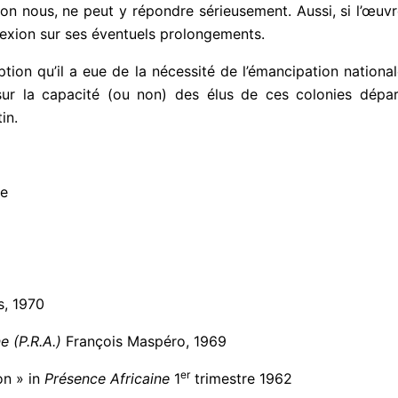
lon nous, ne peut y répondre sérieusement. Aussi, si l’œuvr
exion sur ses éventuels prolongements.
ception qu’il a eue de la nécessité de l’émancipation nation
e sur la capacité (ou non) des élus de ces colonies dép
in.
ie
, 1970
e (P.R.A.)
François Maspéro, 1969
er
n » in
Présence
Africaine
1
trimestre 1962