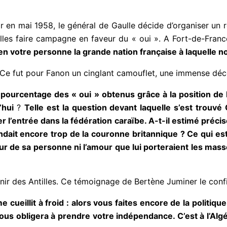
r en mai 1958, le général de Gaulle décide d’organiser un 
lles faire campagne en faveur du « oui ». A Fort-de-France,
 en votre personne la grande nation française à laquell
Ce fut pour Fanon un cinglant camouflet, une immense décep
u pourcentage des « oui » obtenus grâce à la position d
’hui
?
Telle est la question devant laquelle s’est trouvé C
ter l’entrée dans la fédération caraïbe. A-t-il estimé préc
dait encore trop de la couronne britannique ? Ce qui est 
leur de sa personne ni l’amour que lui porteraient les mas
ir des Antilles. Ce témoignage de Bertène Juminer le conf
e cueillit à froid : alors vous faites encore de la politiq
vous obligera à prendre votre indépendance. C’est à l’Algé