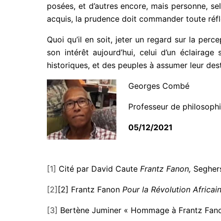
posées, et d’autres encore, mais personne, se
acquis, la prudence doit commander toute réfl
Quoi qu’il en soit, jeter un regard sur la per
son intérêt aujourd’hui, celui d’un éclairag
historiques, et des peuples à assumer leur dest
Georges Combé
Professeur de philosoph
05/12/2021
[1]
Cité par David Caute
Frantz Fanon,
Seghers
[2]
[2] Frantz Fanon
Pour la Révolution Africain
[3]
Bertène Juminer « Hommage à Frantz Fano