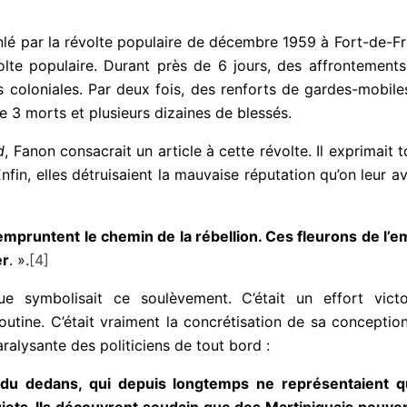
]
lé par la révolte populaire de décembre 1959 à Fort-de-F
révolte populaire. Durant près de 6 jours, des affrontemen
ces coloniales. Par deux fois, des renforts de gardes-mobi
e 3 morts et plusieurs dizaines de blessés.
d
, Fanon consacrait un article à cette révolte. Il exprimai
. Enfin, elles détruisaient la mauvaise réputation qu’on leur 
si empruntent le chemin de la rébellion. Ces fleurons de l’
er
. ».
[4]
 symbolisait ce soulèvement. C’était un effort victor
e routine. C’était vraiment la concrétisation de sa conceptio
aralysante des politiciens de tout bord :
és du dedans, qui depuis longtemps ne représentaient 
uiets. Ils découvrent soudain que des Martiniquais peuvent