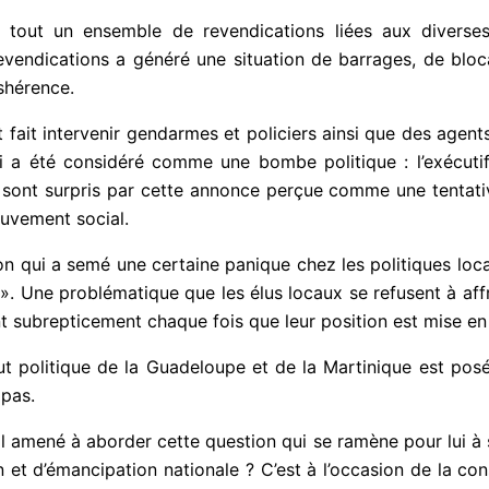
r tout un ensemble de revendications liées aux diverse
vendications a généré une situation de barrages, de bloc
shérence.
fait intervenir gendarmes et policiers ainsi que des agen
i a été considéré comme une bombe politique : l’exécutif
x sont surpris par cette annonce perçue comme une tentat
uvement social.
on qui a semé une certaine panique chez les politiques loca
». Une problématique que les élus locaux se refusent à aff
nt subrepticement chaque fois que leur position est mise en d
atut politique de la Guadeloupe et de la Martinique est po
 pas.
l amené à aborder cette question qui se ramène pour lui à so
t d’émancipation nationale ? C’est à l’occasion de la cons