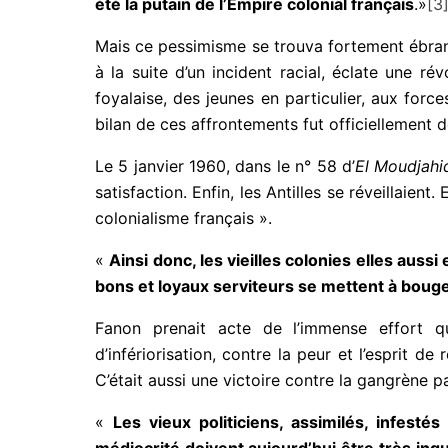
été la putain de l’Empire colonial français
.»
[3
Mais ce pessimisme se trouva fortement ébran
à la suite d’un incident racial, éclate une 
foyalaise, des jeunes en particulier, aux for
bilan de ces affrontements fut officiellement d
Le 5 janvier 1960, dans le n° 58 d’
El Moudjahi
satisfaction. Enfin, les Antilles se réveillaient
colonialisme français ».
«
Ainsi donc, les vieilles colonies elles aus
bons et loyaux serviteurs se mettent à boug
Fanon prenait acte de l’immense effort que
d’infériorisation, contre la peur et l’esprit d
C’était aussi une victoire contre la gangrène p
«
Les vieux politiciens, assimilés, infest
médiocrité doivent aujourd’hui être très inq