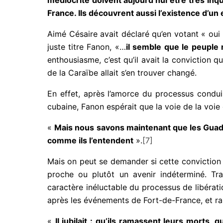
France. Ils découvrent aussi l’existence d’un e
Aimé Césaire avait déclaré qu’en votant « oui
juste titre Fanon, «…
il semble
que le peuple 
enthousiasme, c’est qu’il avait la conviction 
de la Caraïbe allait s’en trouver changé.
En effet, après l’amorce du processus condui
cubaine, Fanon espérait que la voie de la voie 
«
Mais nous savons maintenant que les Guade
comme ils l’entendent
».
[7]
Mais on peut se demander si cette conviction 
proche ou plutôt un avenir indéterminé. Trad
caractère inéluctable du processus de libérat
après les événements de Fort-de-France, et ra
«
Il jubilait : qu’ils ramassent leurs morts