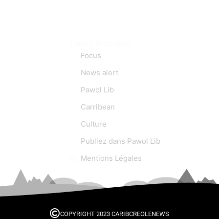
Liens Rapides
Focus
News alert
Pawol Lib
Carribean
Culture
Publiez dans Pawol Lib
Mentions Légales
COPYRIGHT 2023 CARIBCREOLENEWS