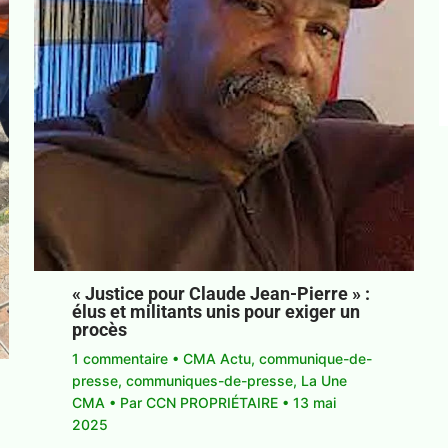
« Justice pour Claude Jean-Pierre » :
élus et militants unis pour exiger un
procès
1 commentaire
•
CMA Actu
,
communique-de-
presse
,
communiques-de-presse
,
La Une
CMA
• Par
CCN PROPRIÉTAIRE
•
13 mai
2025