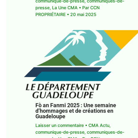
communique-de-presse
,
communiques-de-
presse
,
La Une CMA
• Par
CCN
PROPRIÉTAIRE
•
20 mai 2025
Fò an Fanmi 2025 : Une semaine
d’hommages et de créations en
Guadeloupe
Laisser un commentaire
•
CMA Actu
,
communique-de-presse
,
communiques-de-