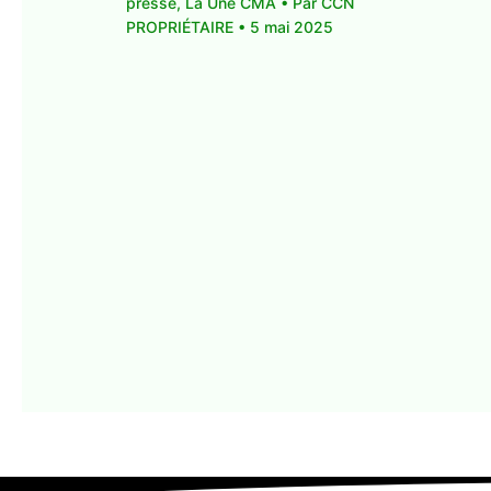
presse
,
La Une CMA
• Par
CCN
PROPRIÉTAIRE
•
5 mai 2025