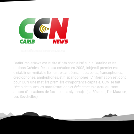
CaribCreoleNews est le site d’info spécialisé sur la Caraïbe et les
nations Créoles. Depuis sa création en 2008, l’objectif premier est
d’établir un véritable lien entre caribéens, indocréoles, francophones,
créolophones, anglophones, et hispanophones. L’information est donc
pour CCN une matière première d’importance capitale. CCN se fait
l’écho de toutes les manifestations et évènements d'actu qui sont
autant d’occasions de faciliter des «lyannaj». (La Réunion, l'Ile Maurice,
Les Seychelles)