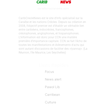
CaribCreoleNews est le site d’info spécialisé sur la
Caraïbe et les nations Créoles. Depuis sa création en
2008, l’objectif premier est d’établir un véritable lien
entre caribéens, indocréoles, francophones,
créolophones, anglophones, et hispanophones.
L’information est donc pour CCN une matière
première d’importance capitale. CCN se fait l’écho de
toutes les manifestations et évènements d'actu qui
sont autant d’occasions de faciliter des «lyannaj». (La
Réunion, l'Ile Maurice, Les Seychelles)
Liens Rapides
Focus
News alert
Pawol Lib
Carribean
Culture