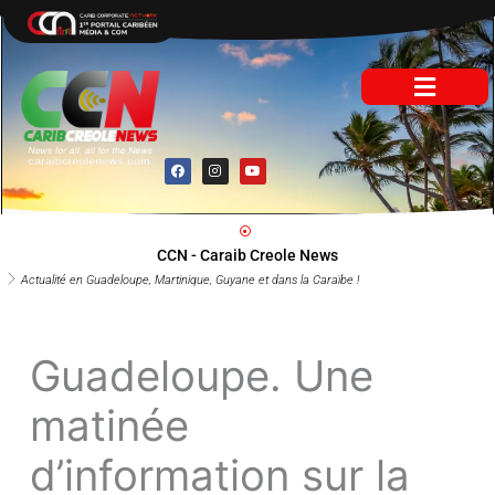
Aller
au
contenu
F
I
Y
a
n
o
c
s
u
e
t
t
b
a
u
o
g
b
o
r
e
CCN - Caraib Creole News
k
a
m
Actualité en Guadeloupe, Martinique, Guyane et dans la Caraïbe !
Guadeloupe. Une
matinée
d’information sur la