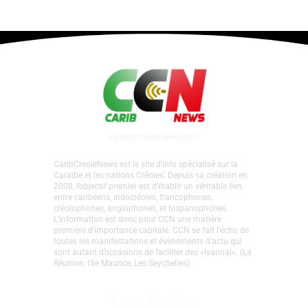
CaribCreoleNews est le site d’info spécialisé sur la
Caraïbe et les nations Créoles. Depuis sa création en
2008, l’objectif premier est d’établir un véritable lien
entre caribéens, indocréoles, francophones,
créolophones, anglophones, et hispanophones.
L’information est donc pour CCN une matière
première d’importance capitale. CCN se fait l’écho de
toutes les manifestations et évènements d'actu qui
sont autant d’occasions de faciliter des «lyannaj». (La
Réunion, l'Ile Maurice, Les Seychelles)
Liens Rapides