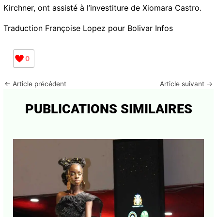
La vice-présidente des Etats-Unis, Kamala Harris, et la
vice-présidente argentine, Cristina Fernández de
Kirchner, ont assisté à l’investiture de Xiomara Castro.
Traduction Françoise Lopez pour Bolivar Infos
0
Abonnez-vous à la Newsletter pour ne rien
X
manquer !
←
Article précédent
Article suivant
→
E-mail*
PUBLICATIONS SIMILAIRES
J'accepte
l'accord de confidentialité