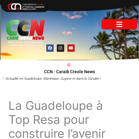
Aller
au
contenu
F
I
Y
a
n
o
c
s
u
e
t
t
b
a
u
o
g
b
o
r
e
CCN - Caraib Creole News
k
a
m
Actualité en Guadeloupe, Martinique, Guyane et dans la Caraïbe !
La Guadeloupe à
Top Resa pour
construire l’avenir