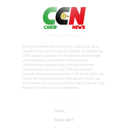
CaribCreoleNews est le site d’info spécialisé sur la
Caraïbe et les nations Créoles. Depuis sa création en
2008, l’objectif premier est d’établir un véritable lien
entre caribéens, indocréoles, francophones,
créolophones, anglophones, et hispanophones.
L’information est donc pour CCN une matière
première d’importance capitale. CCN se fait l’écho de
toutes les manifestations et évènements d'actu qui
sont autant d’occasions de faciliter des «lyannaj». (La
Réunion, l'Ile Maurice, Les Seychelles)
Liens Rapides
Focus
News alert