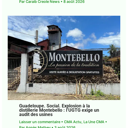
Par
Caraib Creole News
•
8 août 2026
Guadeloupe. Social. Explosion à la
distillerie Montebello : l’UGTG exige un
audit des usines
Laisser un commentaire
•
CMA Actu
,
La Une CMA
•
Par
Agnès Mathey
•
3 août 2026