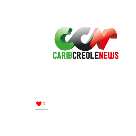
E-
0
J