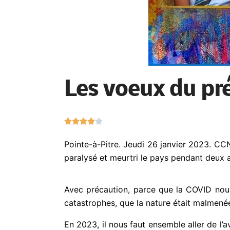
Les voeux du pré
N





o
Pointe-à-Pitre. Jeudi 26 janvier 2023. CC
t
paralysé et meurtri le pays pendant deux 
é
4
s
Avec précaution, parce que la COVID nous 
u
catastrophes, que la nature était malme
r
5
En 2023, il nous faut ensemble aller de l’a