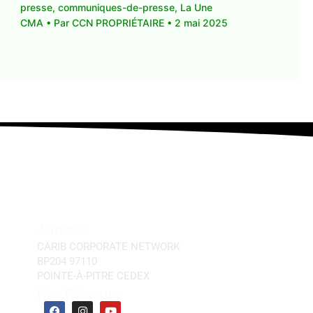
presse
,
communiques-de-presse
,
La Une
CMA
• Par
CCN PROPRIÉTAIRE
•
2 mai 2025
Adresse
CARIB CORPORATE NETWORK
BP204 97110
POINTE-À-PITRE CEDEX
Nos Réseaux
F
I
Y