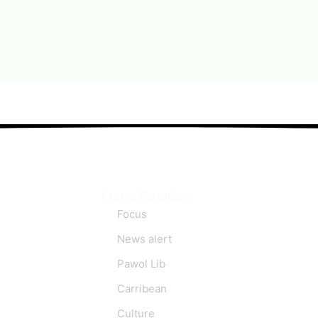
Liens Rapides
Focus
News alert
Pawol Lib
Carribean
Culture