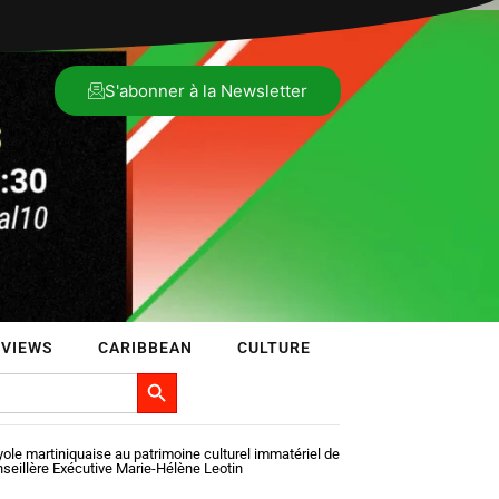
S'abonner à la Newsletter
RVIEWS
CARIBBEAN
CULTURE
Search Button
 yole martiniquaise au patrimoine culturel immatériel de
seillère Exécutive Marie-Hélène Leotin