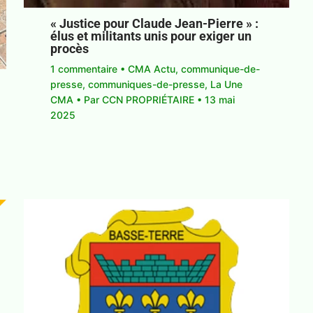
« Justice pour Claude Jean-Pierre » :
élus et militants unis pour exiger un
procès
1 commentaire
•
CMA Actu
,
communique-de-
presse
,
communiques-de-presse
,
La Une
CMA
• Par
CCN PROPRIÉTAIRE
•
13 mai
2025