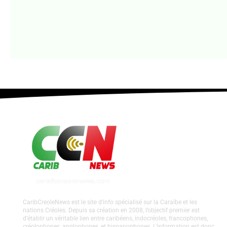
CaribCreoleNews est le site d’info spécialisé sur la Caraïbe et les
nations Créoles. Depuis sa création en 2008, l’objectif premier est
d’établir un véritable lien entre caribéens, indocréoles, francophones,
créolophones, anglophones, et hispanophones. L’information est donc