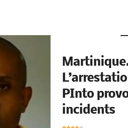
Martinique
L’arrestati
PInto prov
incidents
N




