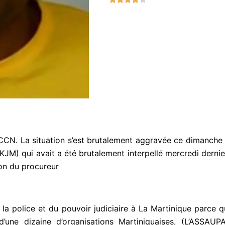
o
t
é
4
s
u
r
5
CN. La situation s’est brutalement aggravée ce dimanche à
 (KJM) qui avait a été brutalement interpellé mercredi dernie
ion du procureur
 la police et du pouvoir judiciaire à La Martinique parce qu
s d’une dizaine d’organisations Martiniquaises, (L’ASS