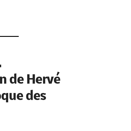
.
on de Hervé
oque des