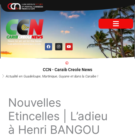
Aller
au
contenu
F
I
Y
a
n
o
c
s
u
e
t
t
b
a
u
o
g
b
o
r
e
CCN - Caraib Creole News
k
a
m
Actualité en Guadeloupe, Martinique, Guyane et dans la Caraïbe !
Nouvelles
Etincelles | L’adieu
à Henri BANGOU