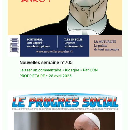
Nouvelles semaine n°705
Laisser un commentaire
•
Kiosque
• Par
CCN
PROPRIÉTAIRE
•
28 avril 2025
Abonnez-vous à la Newsletter pour ne rien
X
manquer !
E-mail*