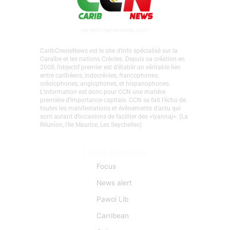
CaribCreoleNews est le site d’info spécialisé sur la
Caraïbe et les nations Créoles. Depuis sa création en
2008, l’objectif premier est d’établir un véritable lien
entre caribéens, indocréoles, francophones,
créolophones, anglophones, et hispanophones.
L’information est donc pour CCN une matière
première d’importance capitale. CCN se fait l’écho de
toutes les manifestations et évènements d'actu qui
sont autant d’occasions de faciliter des «lyannaj». (La
Réunion, l'Ile Maurice, Les Seychelles)
Liens Rapides
Focus
News alert
Pawol Lib
Carribean