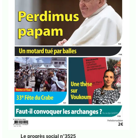
J'accepte
l'accord de confidentialité
Le progrès social n°3525
Laisser un commentaire
•
Kiosque
• Par
CCN
PROPRIÉTAIRE
•
28 avril 2025