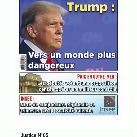
Justice N°05
Laisser un commentaire
•
Kiosque
• Par
CCN
PROPRIÉTAIRE
•
3 février 2025