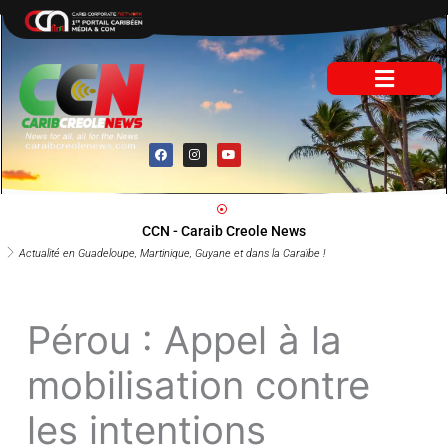
Aller
au
contenu
F
I
Y
a
n
o
c
s
u
e
t
t
b
a
u
o
g
b
o
r
e
CCN - Caraib Creole News
k
a
m
Actualité en Guadeloupe, Martinique, Guyane et dans la Caraïbe !
Pérou : Appel à la
mobilisation contre
les intentions