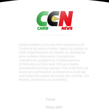
CaribCreoleNews est le site d’info spécialisé sur la
Caraïbe et les nations Créoles. Depuis sa création en
2008, l’objectif premier est d’établir un véritable lien
entre caribéens, indocréoles, francophones,
créolophones, anglophones, et hispanophones.
L’information est donc pour CCN une matière
première d’importance capitale. CCN se fait l’écho de
toutes les manifestations et évènements d'actu qui
sont autant d’occasions de faciliter des «lyannaj». (La
Réunion, l'Ile Maurice, Les Seychelles)
Liens Rapides
Focus