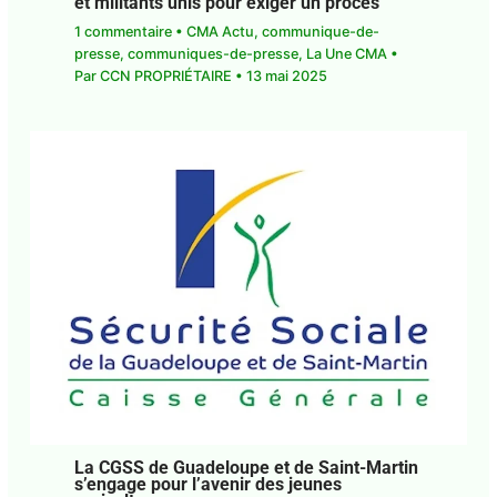
E-mail*
1 commentaire
•
CMA Actu
,
communique-de-
presse
,
communiques-de-presse
,
La Une CMA
•
Par
CCN PROPRIÉTAIRE
•
13 mai 2025
J'accepte
l'accord de confidentialité
La CGSS de Guadeloupe et de Saint-
Martin s’engage pour l’avenir des jeunes
agriculteurs