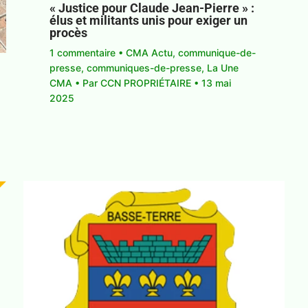
« Justice pour Claude Jean-Pierre » :
élus et militants unis pour exiger un
procès
1 commentaire
•
CMA Actu
,
communique-de-
presse
,
communiques-de-presse
,
La Une
CMA
• Par
CCN PROPRIÉTAIRE
•
13 mai
2025