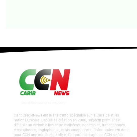
CaribCreoleNews est le site d’info spécialisé sur la Caraïbe et les
nations Créoles. Depuis sa création en 2008, l’objectif premier est
d’établir un véritable lien entre caribéens, indocréoles, francophones,
créolophones, anglophones, et hispanophones. L’information est donc
pour CCN une matière première d’importance capitale. CCN se fait