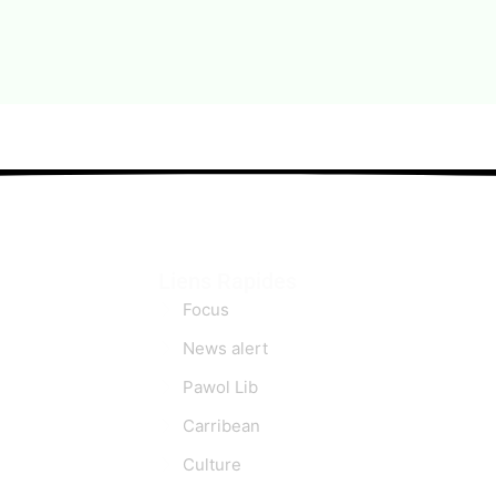
Liens Rapides
Focus
News alert
Pawol Lib
Carribean
Culture