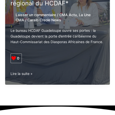
régional du HCDAF*
Laisser un commentaire
/
CMA Actu
,
La Une
CMA
/
Caraib Creole News
Le bureau HCDAF Guadeloupe ouvre ses portes : la
Guadeloupe devient la porte d’entrée caribéenne du
Haut-Commissariat des Diasporas Africaines de France.
0
Guadeloupe
Lire la suite »
•
Diaspora.
La
Guadeloupe
accueille
le
bureau