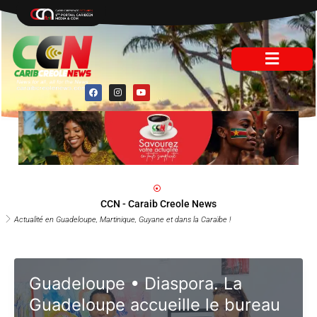
Aller
au
contenu
F
I
Y
a
n
o
c
s
u
e
t
t
b
a
u
o
g
b
o
r
e
k
a
m
CCN - Caraib Creole News
Actualité en Guadeloupe, Martinique, Guyane et dans la Caraïbe !
Guadeloupe • Diaspora. La
Guadeloupe accueille le bureau