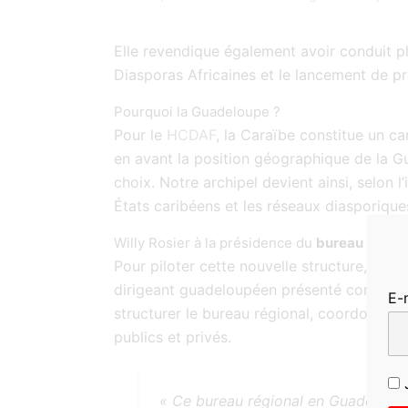
Elle revendique également avoir conduit pl
Diasporas Africaines et le lancement de 
Pourquoi la Guadeloupe ?
Pour le
HCDAF
, la Caraïbe constitue un ca
en avant la position géographique de la Gu
choix. Notre archipel devient ainsi, selon 
États caribéens et les réseaux diasporique
Willy Rosier à la présidence du
bureau
HCDA
Pour piloter cette nouvelle structure, le H
dirigeant guadeloupéen présenté comme expe
E-
structurer le bureau régional, coordonner l
publics et privés.
J
« Ce bureau régional en Guadeloupe e