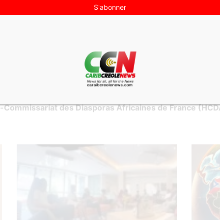
a Caraïbe un pilier de notre stratégie internationale. La Gu
HCDAF
s Africaines de France
-Commissariat des Diasporas Africaines de France (HCD