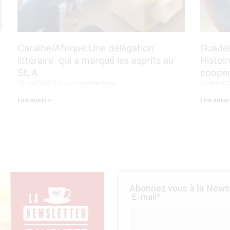
Caraïbe/Afrique.Une délégation
Guadel
littéraire qui a marqué les esprits au
Histoir
SILA
coopér
13 mai 2025
Aucun commentaire
6 mars 2
Lire aussi »
Lire aussi
Abonnez vous à la Newsl
E-mail*