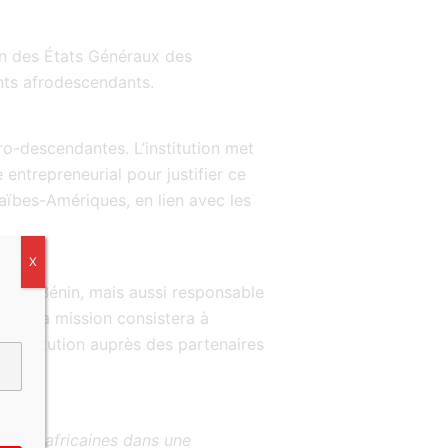
ion des États Généraux des
nts afrodescendants.
fro-descendantes. L’institution met
entrepreneurial pour justifier ce
araïbes-Amériques, en lien avec les
X
me au Bénin, mais aussi responsable
ale. Sa mission consistera à
l’institution auprès des partenaires
sporas africaines dans une