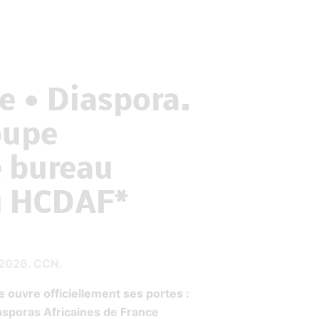
 • Diaspora.
oupe
e bureau
u HCDAF*
t 2026. CCN.
ouvre officiellement ses portes :
asporas Africaines de France