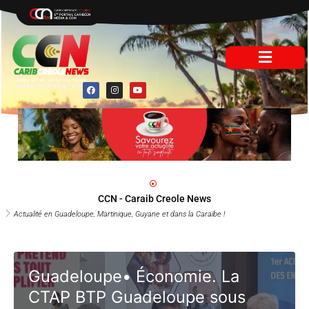
Aller
au
contenu
F
I
Y
a
n
o
c
s
u
e
t
t
b
a
u
o
g
b
o
r
e
k
a
m
CCN - Caraib Creole News
Actualité en Guadeloupe, Martinique, Guyane et dans la Caraïbe !
Guadeloupe• Économie. La
CTAP BTP Guadeloupe sous