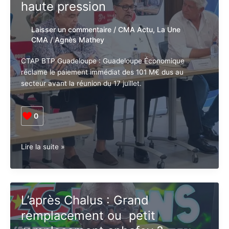
haute pression
Laisser un commentaire
/
CMA Actu
,
La Une
CMA
/
Agnès Mathey
CTAP BTP Guadeloupe : Guadeloupe Économique
réclame le paiement immédiat des 101 M€ dus au
secteur avant la réunion du 17 juillet.
0
Guadeloupe•
Lire la suite »
Économie.
La
CTAP
BTP
L’après Chalus : Grand
Guadeloupe
remplacement ou petit
sous
haute