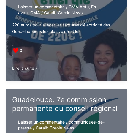
d’Henri
Laisser un commentaire
/
CMA Actu
,
En
Sidambarom
avant CMA
/
Caraib Creole News
220 euros pour alléger les factures d’électricité des
Guadeloupéens les plus vulnérables.
0
Lancement
Lire la suite »
coup
de
pouce
énergie
Guadeloupe. 7e commission
Région
permanente du conseil régional
Guadeloupe.
Laisser un commentaire
/
communiques-de-
presse
/
Caraib Creole News