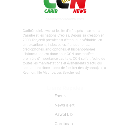
CaribCreoleNews est le site d’info spécialisé sur la
Caraïbe et les nations Créoles. Depuis sa création en
2008, l’objectif premier est d’établir un véritable lien
entre caribéens, indocréoles, francophones,
créolophones, anglophones, et hispanophones.
L’information est donc pour CCN une matière
première d’importance capitale. CCN se fait l’écho de
toutes les manifestations et évènements d'actu qui
sont autant d’occasions de faciliter des «lyannaj». (La
Réunion, l'Ile Maurice, Les Seychelles)
Liens Rapides
Focus
News alert
Pawol Lib
Carribean