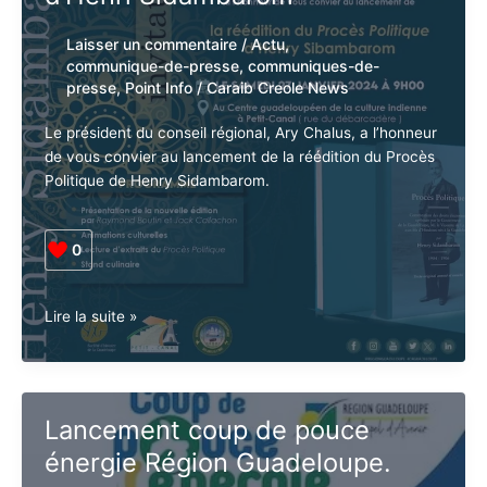
anbafey
?
Laisser un commentaire
/
Actu
,
communique-de-presse
,
communiques-de-
presse
,
Point Info
/
Caraib Creole News
Le président du conseil régional, Ary Chalus, a l’honneur
de vous convier au lancement de la réédition du Procès
Politique de Henry Sidambarom.
0
Guadeloupe.
Lire la suite »
Lancement
de
la
réédition
Lancement coup de pouce
politique
énergie Région Guadeloupe.
du
procès