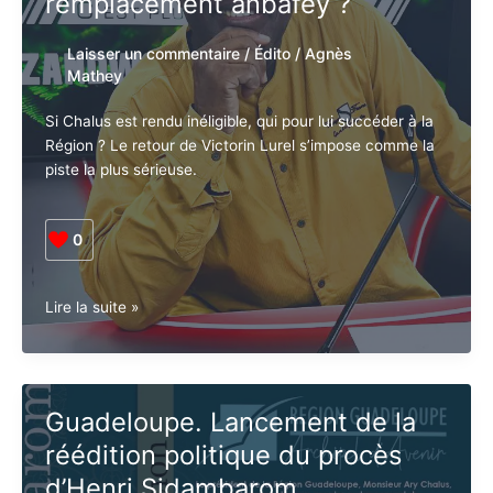
remplacement anbafey ?
pression
Laisser un commentaire
/
Édito
/
Agnès
Mathey
Si Chalus est rendu inéligible, qui pour lui succéder à la
Région ? Le retour de Victorin Lurel s’impose comme la
piste la plus sérieuse.
0
L’après
Lire la suite »
Chalus
:
Grand
remplacement
Guadeloupe. Lancement de la
ou
réédition politique du procès
petit
remplacement
d’Henri Sidambarom