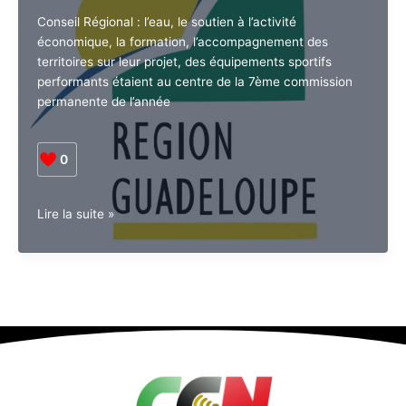
Conseil Régional : l’eau, le soutien à l’activité
économique, la formation, l’accompagnement des
territoires sur leur projet, des équipements sportifs
performants étaient au centre de la 7ème commission
permanente de l’année
0
Guadeloupe.
Lire la suite »
7e
commission
permanente
du
conseil
régional