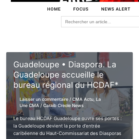
HOME
FOCUS
NEWS ALERT
Search
for:
Guadeloupe • Diaspora. La
Guadeloupe accueille le
bureau régional du HCDAF*
Laisser un commentaire
/
CMA Actu
,
La
Une CMA
/
Caraib Creole News
Le bureau HCDAF Guadeloupe ouvre ses portes :
la Guadeloupe devient la porte d’entrée
caribéenne du Haut-Commissariat des Diasporas