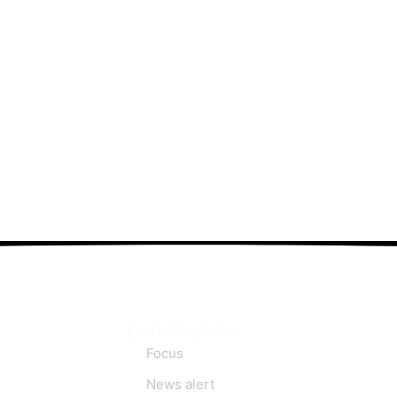
Liens Rapides
Focus
News alert