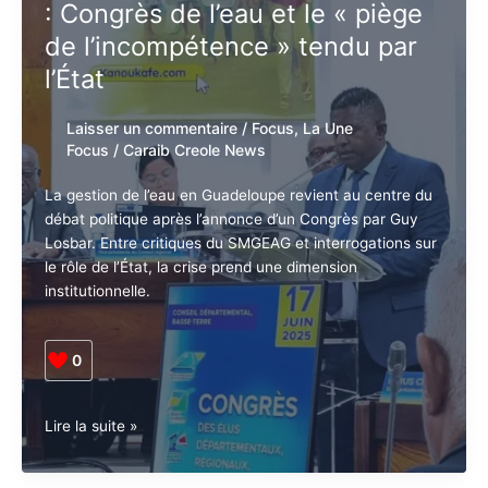
: Congrès de l’eau et le « piège
de l’incompétence » tendu par
l’État
Laisser un commentaire
/
Focus
,
La Une
Focus
/
Caraib Creole News
La gestion de l’eau en Guadeloupe revient au centre du
débat politique après l’annonce d’un Congrès par Guy
Losbar. Entre critiques du SMGEAG et interrogations sur
le rôle de l’État, la crise prend une dimension
institutionnelle.
0
Guadeloupe •
Lire la suite »
Politique.
La