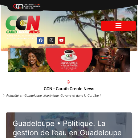
Aller
au
contenu
F
I
Y
a
n
o
c
s
u
e
t
t
b
a
u
o
g
b
o
r
e
k
a
m
CCN - Caraib Creole News
Actualité en Guadeloupe, Martinique, Guyane et dans la Caraïbe !
Guadeloupe • Politique. La
gestion de l’eau en Guadeloupe