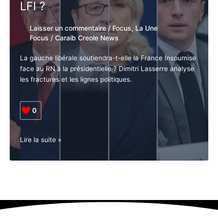
LFI ?
Laisser un commentaire
/
Focus
,
La Une
Focus
/
Caraib Creole News
La gauche libérale soutiendra-t-elle la France Insoumise
face au RN à la présidentielle ? Dimitri Lasserre analyse
les fractures et les lignes politiques.
0
France
Lire la suite »
•
Présidentielles.
La
Gauche
libérale
avec
le