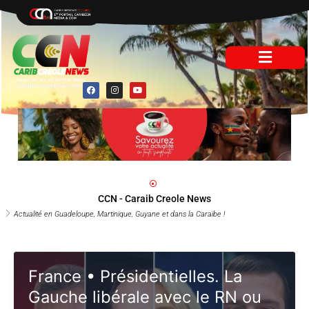
Aller
au
contenu
F
I
Y
a
n
o
c
s
u
e
t
t
b
a
u
o
g
b
o
r
e
k
a
m
CCN - Caraib Creole News
Actualité en Guadeloupe, Martinique, Guyane et dans la Caraïbe !
France • Présidentielles. La
Gauche libérale avec le RN ou