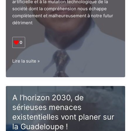
artificielle et à la mutation technologique de la
société dont la compréhension nous échappe
complètement et malheureusement à notre futur
détriment
0
Pourquoi
Lire la suite »
l’Etat
demeure
le
maître
absolu
A l’horizon 2030, de
de
sérieuses menaces
l’échiquier
existentielles vont planer sur
en
matière
la Guadeloupe !
d’autonomie