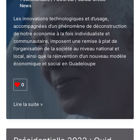
fait
News
des
graves
Les innovations technologiques et d’usage,
tensions
accompagnées d’un phénomène de déconstruction
géopolitiques
de notre économie à la fois individualiste et
actuelles
communautaire, imposent une remise à plat de
l’organisation de la société au niveau national et
local, ainsi que la réinvention d’un nouveau modèle
économique et social en Guadeloupe
0
Economie
Lire la suite »
circulaire
et
école
de