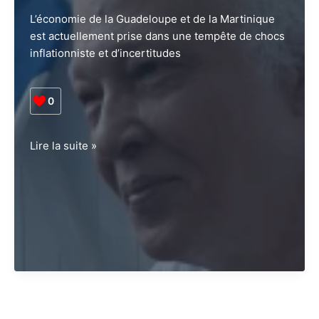
de
L’économie de la Guadeloupe et de la Martinique
l’Archipel
est actuellement prise dans une tempête de chocs
Guadeloupéen
inflationniste et d’incertitudes
!
0
L’économie
Lire la suite »
des
Antilles
en
état
d’alerte
!