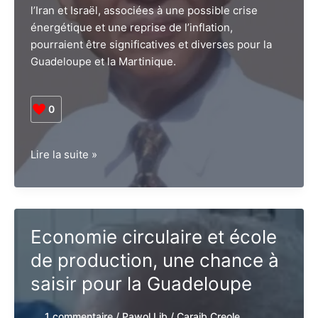
l’Iran et Israël, associées à une possible crise
énergétique et une reprise de l’inflation,
pourraient être significatives et diverses pour la
Guadeloupe et la Martinique.
0
Vers
Lire la suite »
un
rebond
de
la
Economie circulaire et école
vie
chère
de production, une chance à
aux
saisir pour la Guadeloupe
Antilles
du
1 commentaire
/
Pawol Lib
/
Caraib Creole