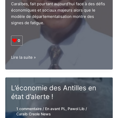
Caraïbes, fait pourtant aujourd’hui face à des défis
économiques et sociaux majeurs alors que le
modèle de départementalisation montre des
signes de fatigue.
0
Vers
Lire la suite »
un
nouveau
modèle
économique
L’économie des Antilles en
et
social
état d’alerte !
pour
réinventer
1 commentaire
/
En avant PL
,
Pawol Lib
/
l’Avenir
Caraib Creole News