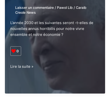
?
Laisser un commentaire
/
Pawol Lib
/
Caraib
Creole News
L’année 2030 et les suivantes seront -t-elles de
nouvelles annus horribilis pour notre vivre
ensemble et notre économie ?
0
A
Lire la suite »
l’horizon
2030,
de
sérieuses
menaces
existentielles
vont