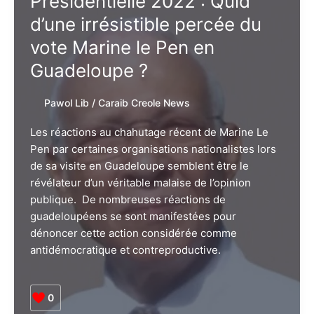
Présidentielle 2022 : Quid
production,
une
d’une irrésistible percée du
chance
vote Marine le Pen en
à
Guadeloupe ?
saisir
pour
Pawol Lib
/
Caraib Creole News
la
Guadeloupe
Les réactions au chahutage récent de Marine Le
Pen par certaines organisations nationalistes lors
de sa visite en Guadeloupe semblent être le
révélateur d’un véritable malaise de l’opinion
publique. De nombreuses réactions de
guadeloupéens se sont manifestées pour
dénoncer cette action considérée comme
antidémocratique et contreproductive.
0