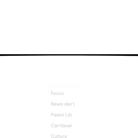
Liens Rapides
Focus
News alert
Pawol Lib
Carribean
Culture