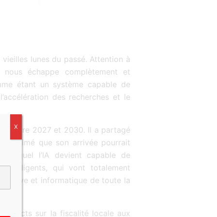
ieilles lunes du passé. Attention à
ion nous échappe complètement et
 comme étant un système capable de
l’accélération des recherches et le
X
on entre 2027 et 2030. Il a partagé
ent estimé que son arrivée pourrait
ns lequel l’IA devient capable de
intelligents, qui vont totalement
gnitive et informatique de toute la
impacts sur la fiscalité locale aux