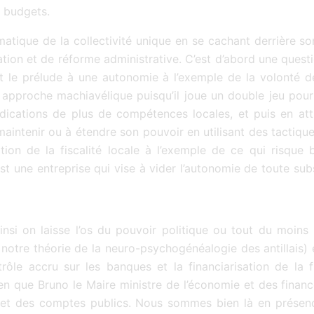
es budgets.
tique de la collectivité unique en se cachant derrière son
ation et de réforme administrative. C’est d’abord une quest
st le prélude à une autonomie à l’exemple de la volonté d
e approche machiavélique puisqu’il joue un double jeu pour 
ndications de plus de compétences locales, et puis en a
maintenir ou à étendre son pouvoir en utilisant des tactiqu
isation de la fiscalité locale à l’exemple de ce qui risque
st une entreprise qui vise à vider l’autonomie de toute sub
ainsi on laisse l’os du pouvoir politique ou tout du moin
f notre théorie de la neuro-psychogénéalogie des antillais
ntrôle accru sur les banques et la financiarisation de la f
rien que Bruno le Maire ministre de l’économie et des finan
t et des comptes publics. Nous sommes bien là en présenc