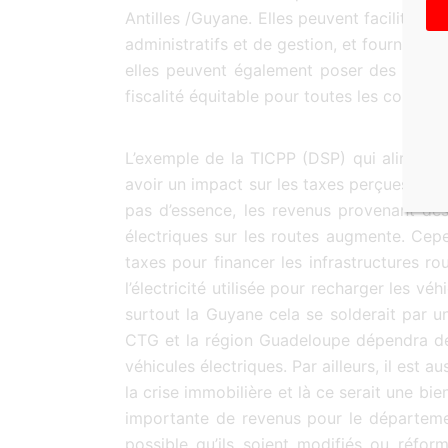
Antilles /Guyane. Elles peuvent faciliter l
administratifs et de gestion, et fournir d
elles peuvent également poser des défis 
fiscalité équitable pour toutes les collectiv
L’exemple de la TICPP (DSP) qui alimente le
avoir un impact sur les taxes perçues su
pas d’essence, les revenus provenant des
électriques sur les routes augmente. Cep
taxes pour financer les infrastructures r
l’électricité utilisée pour recharger les v
surtout la Guyane cela se solderait par u
CTG et la région Guadeloupe dépendra de 
véhicules électriques. Par ailleurs, il es
la crise immobilière et là ce serait une bie
importante de revenus pour le départemen
possible qu’ils soient modifiés ou réfo