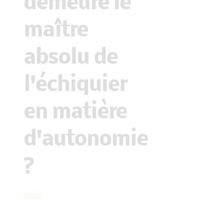
demeure le
maître
absolu de
l'échiquier
en matière
d'autonomie
?
N





o