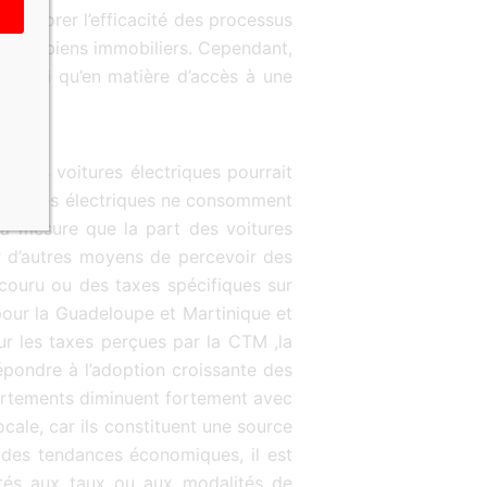
améliorer l’efficacité des processus
on des biens immobiliers. Cependant,
 ainsi qu’en matière d’accès à une
rs les voitures électriques pourrait
 voitures électriques ne consomment
 à mesure que la part des voitures
r d’autres moyens de percevoir des
rcouru ou des taxes spécifiques sur
s pour la Guadeloupe et Martinique et
ur les taxes perçues par la CTM ,la
épondre à l’adoption croissante des
épartements diminuent fortement avec
ocale, car ils constituent une source
 des tendances économiques, il est
rtés aux taux ou aux modalités de