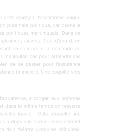
 petit doigt,car l’assemblée unique
ion purement politique, car osons le
es politiques martiniquais. Dans ce
plusieurs raisons. Tout d’abord, en
ttisant en sous-main la demande de
es manipulatrices pour atteindre ses
 bien de se passer pour l’assurance
stance financière. Une coquille vide
s l’apparence, à ronger aux hommes
) et dans le même temps on resserre
iscalité locale. Cela s’appelle une
ces a depuis le dernier remaniement
e d’un théâtre d’ombres chinoises.