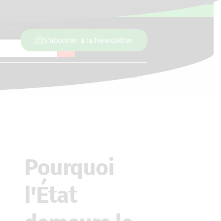
VIEWS
CARIBBEAN
CULTURE
Search Button
S'abonner à la Newsletter
aître absolu de l’échiquier en matière d’autonomie ?
Pourquoi
l'État