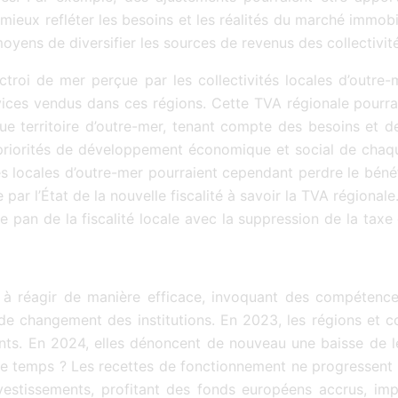
mieux refléter les besoins et les réalités du marché immobil
moyens de diversifier les sources de revenus des collectivit
ctroi de mer perçue par les collectivités locales d’outre-
rvices vendus dans ces régions. Cette TVA régionale pourr
e territoire d’outre-mer, tenant compte des besoins et des 
riorités de développement économique et social de chaque
tés locales d’outre-mer pourraient cependant perdre le béné
e par l’État de la nouvelle fiscalité à savoir la TVA régional
ge pan de la fiscalité locale avec la suppression de la taxe
t à réagir de manière efficace, invoquant des compétence
changement des institutions. En 2023, les régions et coll
ements. En 2024, elles dénoncent de nouveau une baisse de
de temps ? Les recettes de fonctionnement ne progressent 
estissements, profitant des fonds européens accrus, im