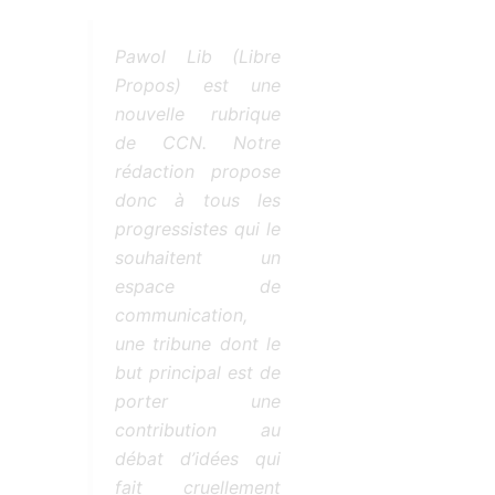
t
é
Pawol Lib (Libre
4
Propos) est une
s
u
nouvelle rubrique
r
de CCN. Notre
5
rédaction propose
donc à tous les
progressistes qui le
souhaitent un
espace de
communication,
une tribune dont le
but principal est de
porter une
contribution au
débat d’idées qui
fait cruellement