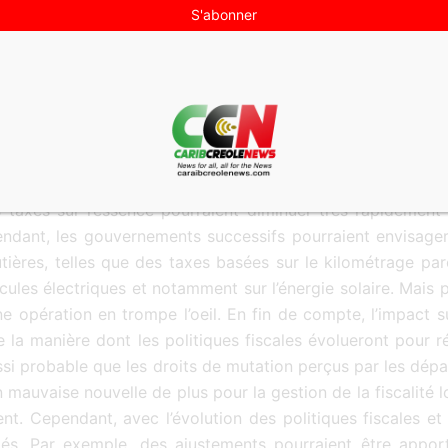
a collecte des impôts en permettant des paiements en ligne, 
es outils de collecte de données pour une meilleure évaluati
en termes de protection des données et de cybersécurité,
ités locales.
 budget des collectivités est significatif. La transition ve
r l’essence par la région Guadeloupe et Guyane. Comme les
 taxes sur l’essence pourraient diminuer très rapidement
endant, les gouvernements successifs pourraient envisage
outières, telles que des taxes basées sur le kilométrage pa
éhicules électriques et notamment sur l’énergie solaire. Mai
ne opération en trompe l’oeil. En fin de compte, l’impact s
la manière dont les politiques fiscales évolueront pour r
t aussi probable que les droits de mutation perçus par les d
n mauvaise nouvelle de plus pour la gestion de la fiscalité l
t. Cependant, avec l’évolution des politiques fiscales et
rmés. Par exemple, des ajustements pourraient être appo