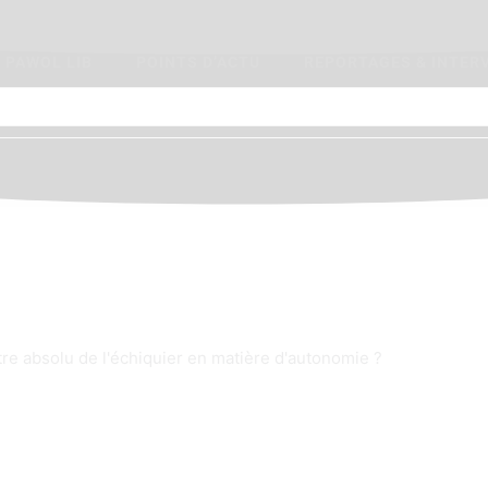
PAWOL LIB
POINTS D’ACTU
REPORTAGES & INTER
Pourquoi l’Etat demeure le m
eloupe, Martinique, Guyane et dans la Caraïbe !