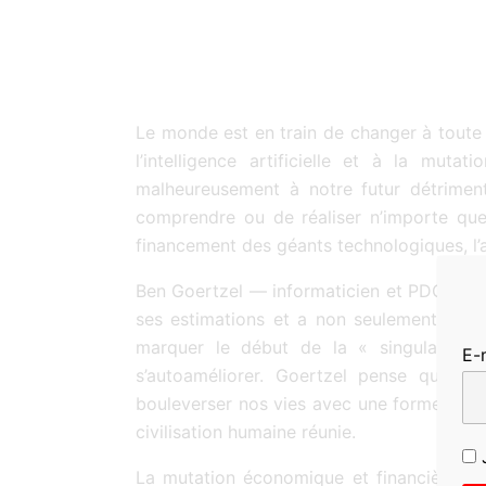
Le monde est en train de changer à toute 
l’intelligence artificielle et à la mu
malheureusement à notre futur détriment.
comprendre ou de réaliser n’importe quell
financement des géants technologiques, l’a
Ben Goertzel — informaticien et PDG de l’
ses estimations et a non seulement évoqu
marquer le début de la « singularité t
E-
s’autoaméliorer. Goertzel pense qu’une 
bouleverser nos vies avec une forme d’int
civilisation humaine réunie.
J
La mutation économique et financière ains