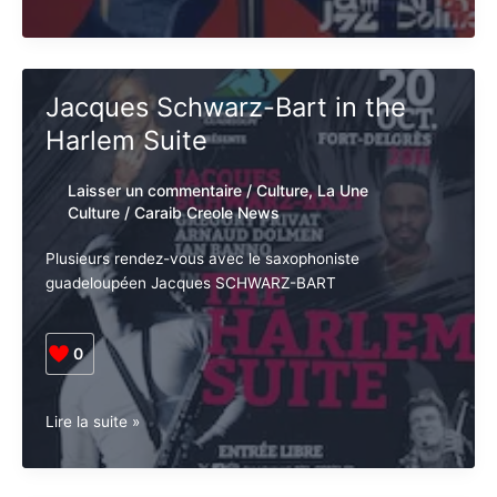
0
Arnaud
Lire la suite »
Dolmen
est
finaliste
du
Jacques Schwarz-Bart in the
Django
Harlem Suite
Reinhardt
2023
de
Laisser un commentaire
/
Culture
,
La Une
l’académie
Culture
/
Caraib Creole News
du
jazz
Plusieurs rendez-vous avec le saxophoniste
guadeloupéen Jacques SCHWARZ-BART
0