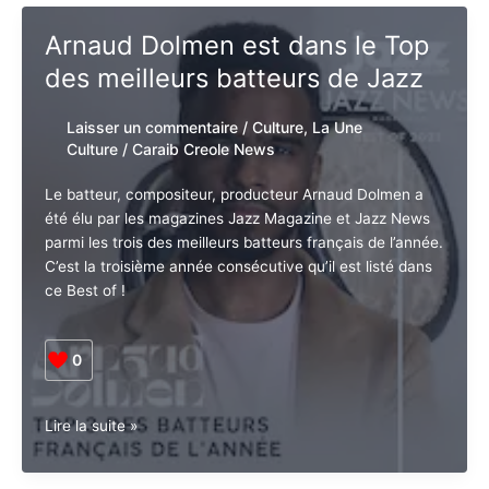
en
vedette
sur
Arnaud Dolmen est dans le
la
Top des meilleurs batteurs de
bande
originale
Jazz
de
»
Laisser un commentaire
/
Culture
,
La Une
The
Culture
/
Caraib Creole News
Color
Abonnez-vous à la Newsletter pour ne rien
X
Purple »
Le batteur, compositeur, producteur Arnaud Dolmen a
manquer !
été élu par les magazines Jazz Magazine et Jazz
News parmi les trois des meilleurs batteurs français
E-mail*
de l’année.
C’est la troisième année consécutive qu’il est listé
dans ce Best of !
J'accepte
l'accord de confidentialité
0