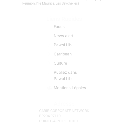
créolophones, anglophones, et hispanophones.
L’information est donc pour CCN une matière
première d’importance capitale. CCN se fait l’écho de
toutes les manifestations et évènements d'actu qui
sont autant d’occasions de faciliter des «lyannaj». (La
Réunion, l'Ile Maurice, Les Seychelles)
Liens Rapides
Focus
News alert
Pawol Lib
Carribean
Culture
Publiez dans
Pawol Lib
Mentions Légales
Adresse