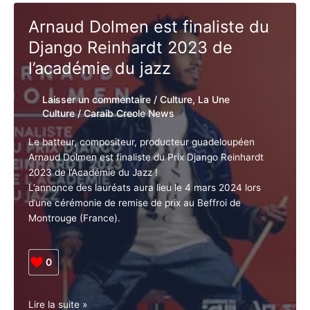
Guadeloupe.
Lire la suite »
Jacques
Schwarz-
Bart
in
Arnaud Dolmen est finaliste du
the
Django Reinhardt 2023 de
Harlem
Suite
l’académie du jazz
au
fort
Laisser un commentaire
/
Culture
,
La Une
Delgrès
Culture
/
Caraib Creole News
Le batteur, compositeur, producteur guadeloupéen
Arnaud Dolmen est finaliste du Prix Django Reinhardt
2023 de l’Académie du Jazz !
L’annonce des lauréats aura lieu le 4 mars 2024 lors
d’une cérémonie de remise de prix au Beffroi de
Montrouge (France).