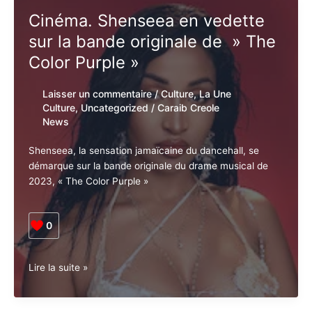
Ouverture
de
Cinéma. Shenseea en vedette
Mas
sur la bande originale de »
expo
val
The Color Purple »
au
Musée
Laisser un commentaire
/
Culture
,
La Une
Saint-
Culture
,
Uncategorized
/
Caraib Creole
John
News
Perse
Shenseea, la sensation jamaïcaine du dancehall, se
démarque sur la bande originale du drame musical de
2023, « The Color Purple »
0
Cinéma.
Lire la suite »
Shenseea