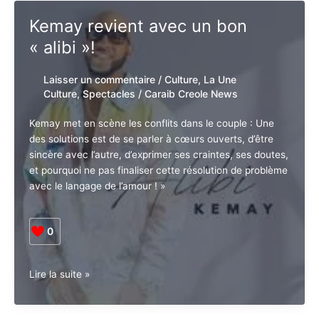
Jacques
Lire la suite »
Schwarz-
Bart
in
the
Kemay revient avec un bon
Harlem
« alibi »!
Suite
Laisser un commentaire
/
Culture
,
La Une
Culture
,
Spectacles
/
Caraib Creole News
Kemay met en scène les conflits dans le couple : Une
des solutions est de se parler à cœurs ouverts, d’être
sincère avec l’autre, d’exprimer ses craintes, ses
doutes, et pourquoi ne pas finaliser cette résolution de
problème avec le langage de l’amour ! »
0