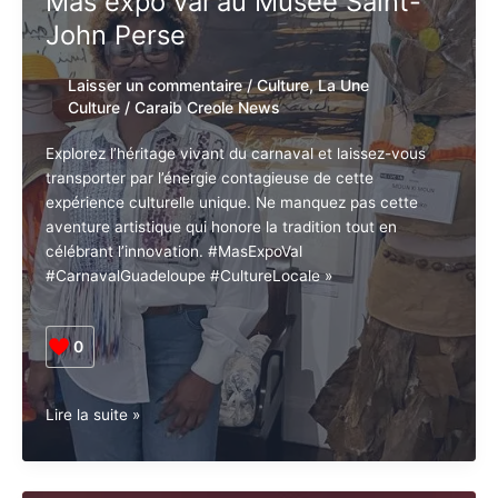
Mas expo val au Musée Saint-
Un
voyage
John Perse
créole
vers
Laisser un commentaire
/
Culture
,
La Une
la
Culture
/
Caraib Creole News
Nouvelle-
Orléans
Explorez l’héritage vivant du carnaval et laissez-vous
transporter par l’énergie contagieuse de cette
expérience culturelle unique. Ne manquez pas cette
aventure artistique qui honore la tradition tout en
célébrant l’innovation. #MasExpoVal
#CarnavalGuadeloupe #CultureLocale »
0
Pointe-
Lire la suite »
à-
Pitre.