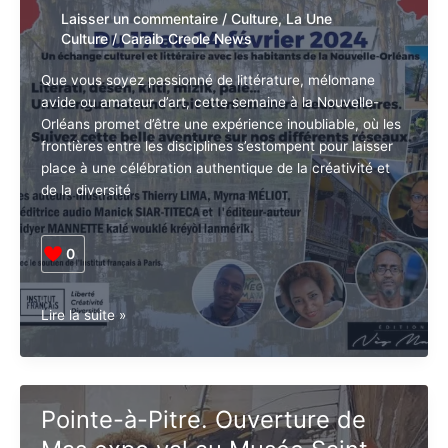
d’ici
et
Laisser un commentaire
/
Culture
,
La Une
Cinéma
Culture
/
Caraib Creole News
2024 »
Que vous soyez passionné de littérature, mélomane
avide ou amateur d’art, cette semaine à la Nouvelle-
Orléans promet d’être une expérience inoubliable, où
les frontières entre les disciplines s’estompent pour
laisser place à une célébration authentique de la
créativité et de la diversité
0
Guadeloupe.
Lire la suite »
Les
éditions
Neg
Mawon
Pointe-à-Pitre. Ouverture de
: