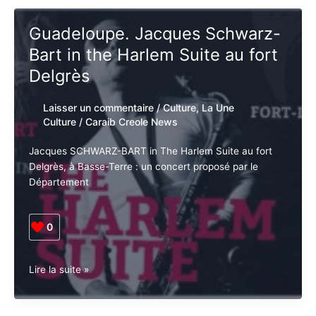
Arnaud
Lire la suite »
Dolmen
est
dans
le
Guadeloupe. Jacques
Top
Schwarz-Bart in the Harlem
des
meilleurs
Suite au fort Delgrès
batteurs
de
Laisser un commentaire
/
Culture
,
La Une
Jazz
Culture
/
Caraib Creole News
Jacques SCHWARZ-BART in The Harlem Suite au fort
Delgrès, à Basse-Terre : un concert proposé par le
Département
0