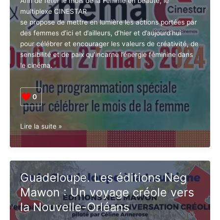
Afin de fêter le mois de la Femme en beauté, le
multiplexe CINESTAR
se propose de mettre en lumière les actions portées
par des femmes d’ici et d’ailleurs, d’hier et
d’aujourd’hui
pour célébrer et encourager les valeurs de créativité,
de sensibilité et de paix qu’incarne l’énergie féminine
dans le cinéma.
0
Guadeloupe.
Lire la suite »
En
Mars,
découvrez
la
Guadeloupe. Les éditions Neg
programmation
Mawon : Un voyage créole
spéciale
« Femmes
vers la Nouvelle-Orléans