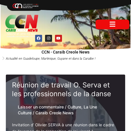
Aller
au
contenu
F
I
Y
a
n
o
c
s
u
e
t
t
b
a
u
CCN - Caraib Creole News
o
g
b
o
r
e
Actualité en Guadeloupe, Martinique, Guyane et dans la Caraïbe !
k
a
m
Réunion de travail O. Serva et
les professionnels de la danse
Laisser un commentaire
/
Culture
,
La Une
Culture
/
Caraib Creole News
Invitation d’ Olivier SERVA à une réunion dans le cadre